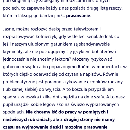
(lub singlami) czy zabieganymi rodzicami niesfornych
pociech, to zapewne każdy z nas posiada długą listę rzeczy,
prasowanie
które relaksują go bardziej niż...
.
Jasne, można rozłożyć deskę przed telewizorem i
rozprasowywać kołnierzyk, gdy w tle leci serial. Jednak co
jeśli naszym ulubionym gatunkiem są skandynawskie
kryminały, ale nie posługujemy się językiem bohaterów i
jednocześnie nie znosimy lektora? Możemy ryzykować
gubieniem wątku albo poparzonymi dłońmi w momentach, w
których ciężko oderwać się od czytania napisów.. Równie
problematyczne jest poranne szykowanie członków rodziny
(lub samej siebie) do wyjścia. A to koszula przypadkiem
spadła z wieszaka i kilka dni spędziła na dnie szafy. A to nasz
pupil urządził sobie legowisko na świeżo wyprasowanych
Nie chcemy iść do pracy w pomiętych i
spodniach.
nieświeżych ubraniach, ale z drugiej strony nie mamy
czasu na wyjmowanie deski i mozolne prasowanie