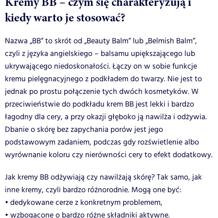
Kremy BB – czym się charakteryzują i
kiedy warto je stosować?
Nazwa „BB” to skrót od „Beauty Balm” lub „Belmish Balm”,
czyli z języka angielskiego – balsamu upiększającego lub
ukrywającego niedoskonałości. Łączy on w sobie funkcje
kremu pielęgnacyjnego z podkładem do twarzy. Nie jest to
jednak po prostu połączenie tych dwóch kosmetyków. W
przeciwieństwie do podkładu krem BB jest lekki i bardzo
łagodny dla cery, a przy okazji głęboko ją nawilża i odżywia.
Dbanie o skórę bez zapychania porów jest jego
podstawowym zadaniem, podczas gdy rozświetlenie albo
wyrównanie koloru czy nierówności cery to efekt dodatkowy.
Jak kremy BB odżywiają czy nawilżają skórę? Tak samo, jak
inne kremy, czyli bardzo różnorodnie. Mogą one być:
• dedykowane cerze z konkretnym problemem,
• wzbogacone o bardzo różne składniki aktywne.