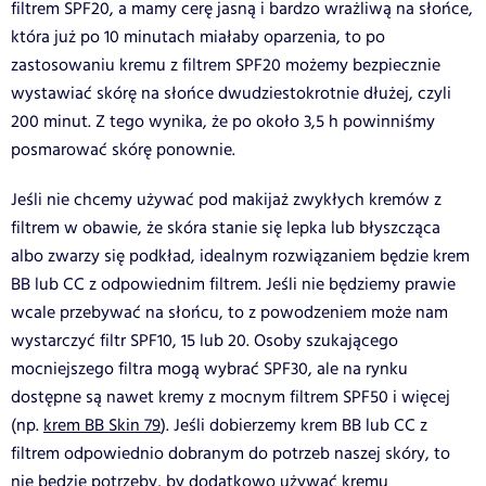
filtrem SPF20, a mamy cerę jasną i bardzo wrażliwą na słońce,
która już po 10 minutach miałaby oparzenia, to po
zastosowaniu kremu z filtrem SPF20 możemy bezpiecznie
wystawiać skórę na słońce dwudziestokrotnie dłużej, czyli
200 minut. Z tego wynika, że po około 3,5 h powinniśmy
posmarować skórę ponownie.
Jeśli nie chcemy używać pod makijaż zwykłych kremów z
filtrem w obawie, że skóra stanie się lepka lub błyszcząca
albo zwarzy się podkład, idealnym rozwiązaniem będzie krem
BB lub CC z odpowiednim filtrem. Jeśli nie będziemy prawie
wcale przebywać na słońcu, to z powodzeniem może nam
wystarczyć filtr SPF10, 15 lub 20. Osoby szukającego
mocniejszego filtra mogą wybrać SPF30, ale na rynku
dostępne są nawet kremy z mocnym filtrem SPF50 i więcej
(np.
krem BB Skin 79
). Jeśli dobierzemy krem BB lub CC z
filtrem odpowiednio dobranym do potrzeb naszej skóry, to
nie będzie potrzeby, by dodatkowo używać kremu