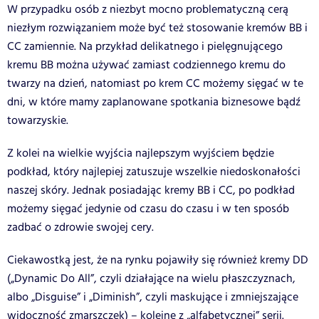
W przypadku osób z niezbyt mocno problematyczną cerą
niezłym rozwiązaniem może być też stosowanie kremów BB i
CC zamiennie. Na przykład delikatnego i pielęgnującego
kremu BB można używać zamiast codziennego kremu do
twarzy na dzień, natomiast po krem CC możemy sięgać w te
dni, w które mamy zaplanowane spotkania biznesowe bądź
towarzyskie.
Z kolei na wielkie wyjścia najlepszym wyjściem będzie
podkład, który najlepiej zatuszuje wszelkie niedoskonałości
naszej skóry. Jednak posiadając kremy BB i CC, po podkład
możemy sięgać jedynie od czasu do czasu i w ten sposób
zadbać o zdrowie swojej cery.
Ciekawostką jest, że na rynku pojawiły się również kremy DD
(„Dynamic Do All”, czyli działające na wielu płaszczyznach,
albo „Disguise” i „Diminish”, czyli maskujące i zmniejszające
widoczność zmarszczek) – kolejne z „alfabetycznej” serii.