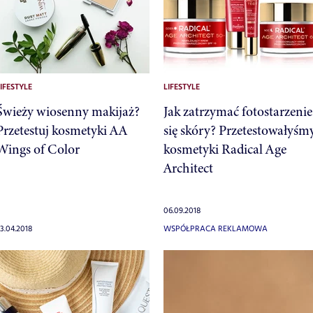
IFESTYLE
LIFESTYLE
Świeży wiosenny makijaż?
Jak zatrzymać fotostarzenie
Przetestuj kosmetyki AA
się skóry? Przetestowałyśm
Wings of Color
kosmetyki Radical Age
Architect
06.09.2018
3.04.2018
WSPÓŁPRACA REKLAMOWA