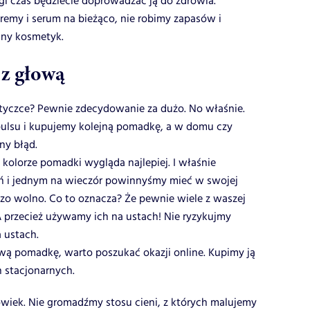
ugi czas będziecie doprowadzać ją do zdrowia.
my i serum na bieżąco, nie robimy zapasów i
any kosmetyk.
z głową
tyczce? Pewnie zdecydowanie za dużo. No właśnie.
lsu i kupujemy kolejną pomadkę, a w domu czy
ny błąd.
 kolorze pomadki wygląda najlepiej. I właśnie
ń i jednym na wieczór powinnyśmy mieć w swojej
dzo wolno. Co to oznacza? Że pewnie wiele z waszej
 A przecież używamy ich na ustach! Nie ryzykujmy
 ustach.
ową pomadkę, warto poszukać okazji online. Kupimy ją
h stacjonarnych.
owiek. Nie gromadźmy stosu cieni, z których malujemy