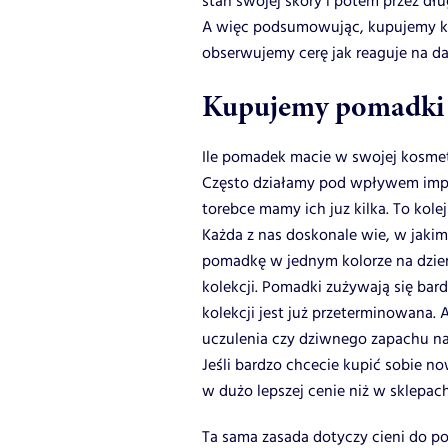
stan swojej skóry i potem przez dł
A więc podsumowując, kupujemy kre
obserwujemy cerę jak reaguje na d
Kupujemy pomadki 
Ile pomadek macie w swojej kosme
Często działamy pod wpływem impu
torebce mamy ich juz kilka. To kolej
Każda z nas doskonale wie, w jakim
pomadkę w jednym kolorze na dzie
kolekcji. Pomadki zużywają się bar
kolekcji jest już przeterminowana.
uczulenia czy dziwnego zapachu na
Jeśli bardzo chcecie kupić sobie n
w dużo lepszej cenie niż w sklepac
Ta sama zasada dotyczy cieni do p