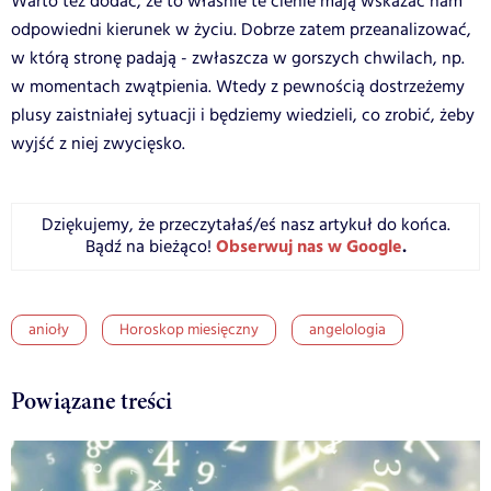
Warto też dodać, że to właśnie te cienie mają wskazać nam
odpowiedni kierunek w życiu. Dobrze zatem przeanalizować,
w którą stronę padają - zwłaszcza w gorszych chwilach, np.
w momentach zwątpienia. Wtedy z pewnością dostrzeżemy
plusy zaistniałej sytuacji i będziemy wiedzieli, co zrobić, żeby
wyjść z niej zwycięsko.
Dziękujemy, że przeczytałaś/eś nasz artykuł do końca.
Obserwuj nas w Google
.
Bądź na bieżąco!
anioły
Horoskop miesięczny
angelologia
Powiązane treści