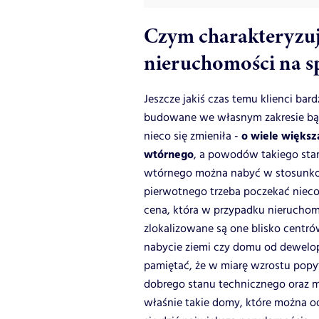
Czym charakteryzuj
nieruchomości na s
Jeszcze jakiś czas temu klienci bar
budowane we własnym zakresie bądź
o wiele większ
nieco się zmieniła -
wtórnego
, a powodów takiego stan
wtórnego można nabyć w stosunkow
pierwotnego trzeba poczekać nieco
cena, która w przypadku nieruchomo
zlokalizowane są one blisko centró
nabycie ziemi czy domu od dewelop
pamiętać, że w miarę wzrostu popyt
dobrego stanu technicznego oraz m
właśnie takie domy, które można od