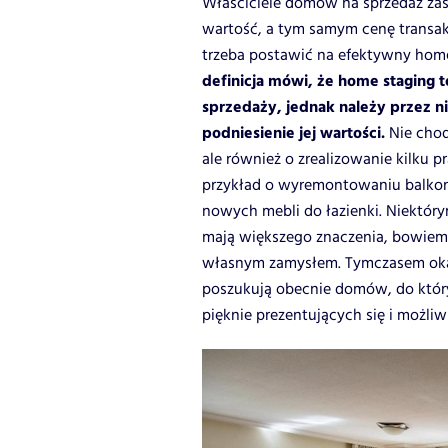
Właściciele domów na sprzedaż zas
wartość, a tym samym cenę transakc
trzeba postawić na efektywny hom
definicja mówi, że home staging 
sprzedaży, jednak należy przez ni
podniesienie jej wartości.
Nie chod
ale również o zrealizowanie kilku 
przykład o wyremontowaniu balkon
nowych mebli do łazienki. Niektóry
mają większego znaczenia, bowiem 
własnym zamysłem. Tymczasem okazuj
poszukują obecnie domów, do któr
pięknie prezentujących się i możliw