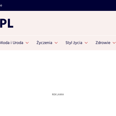
je
Moda i Uroda
Życzenia
Styl życia
Zdrowie