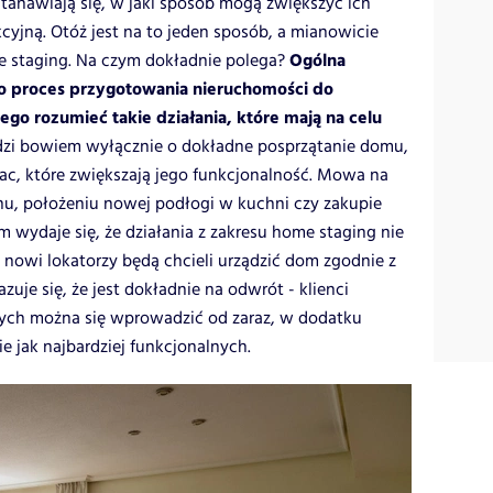
tanawiają się, w jaki sposób mogą zwiększyć ich
yjną. Otóż jest na to jeden sposób, a mianowicie
Ogólna
e staging. Na czym dokładnie polega?
to proces przygotowania nieruchomości do
ego rozumieć takie działania, które mają na celu
zi bowiem wyłącznie o dokładne posprzątanie domu,
prac, które zwiększają jego funkcjonalność. Mowa na
u, położeniu nowej podłogi w kuchni czy zakupie
m wydaje się, że działania z zakresu home staging nie
nowi lokatorzy będą chcieli urządzić dom zgodnie z
e się, że jest dokładnie na odwrót - klienci
ych można się wprowadzić od zaraz, w dodatku
ie jak najbardziej funkcjonalnych.