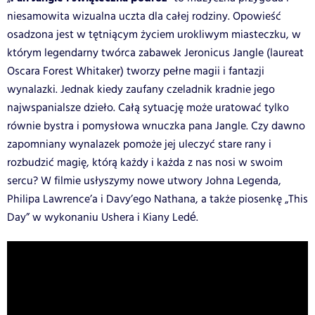
niesamowita wizualna uczta dla całej rodziny. Opowieść
osadzona jest w tętniącym życiem urokliwym miasteczku, w
którym legendarny twórca zabawek Jeronicus Jangle (laureat
Oscara Forest Whitaker) tworzy pełne magii i fantazji
wynalazki. Jednak kiedy zaufany czeladnik kradnie jego
najwspanialsze dzieło. Całą sytuację może uratować tylko
równie bystra i pomysłowa wnuczka pana Jangle. Czy dawno
zapomniany wynalazek pomoże jej uleczyć stare rany i
rozbudzić magię, którą każdy i każda z nas nosi w swoim
sercu? W filmie usłyszymy nowe utwory Johna Legenda,
Philipa Lawrence’a i Davy’ego Nathana, a także piosenkę „This
Day” w wykonaniu Ushera i Kiany Ledé.