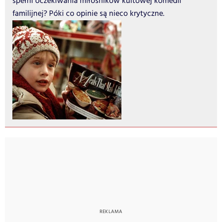
spełni oczekiwania miłośników kultowej komedii
familijnej? Póki co opinie są nieco krytyczne.