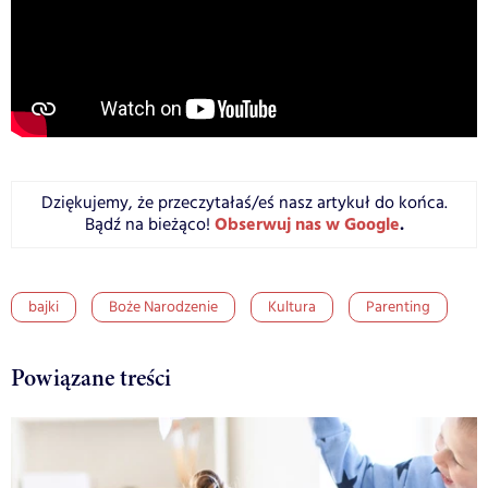
Dziękujemy, że przeczytałaś/eś nasz artykuł do końca.
Obserwuj nas w Google
.
Bądź na bieżąco!
bajki
Boże Narodzenie
Kultura
Parenting
Powiązane treści