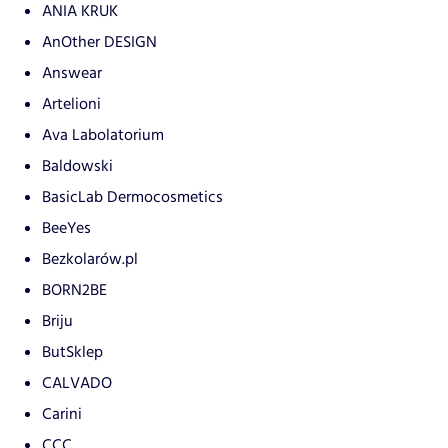
ANIA KRUK
AnOther DESIGN
Answear
Artelioni
Ava Labolatorium
Baldowski
BasicLab Dermocosmetics
BeeYes
Bezkolarów.pl
BORN2BE
Briju
ButSklep
CALVADO
Carini
CCC