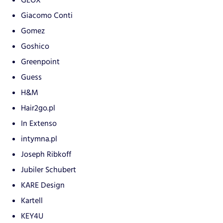
GEOX
Giacomo Conti
Gomez
Goshico
Greenpoint
Guess
H&M
Hair2go.pl
In Extenso
intymna.pl
Joseph Ribkoff
Jubiler Schubert
KARE Design
Kartell
KEY4U