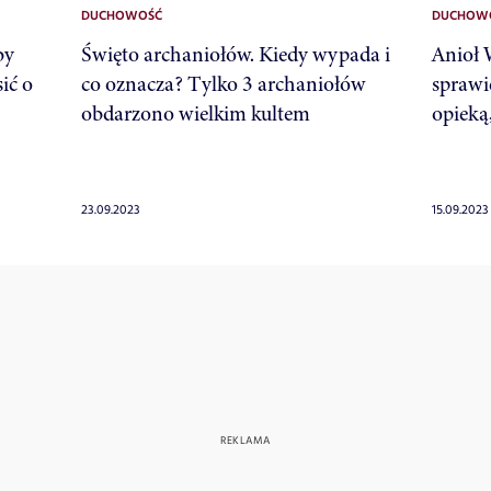
DUCHOWOŚĆ
DUCHOW
by
Święto archaniołów. Kiedy wypada i
Anioł 
ić o
co oznacza? Tylko 3 archaniołów
sprawi
obdarzono wielkim kultem
opieką
23.09.2023
15.09.2023