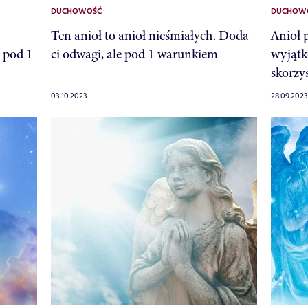
DUCHOWOŚĆ
DUCHOW
Ten anioł to anioł nieśmiałych. Doda
Anioł 
o pod 1
ci odwagi, ale pod 1 warunkiem
wyjątko
skorzys
03.10.2023
28.09.2023