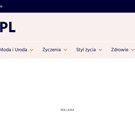
je
Moda i Uroda
Życzenia
Styl życia
Zdrowie