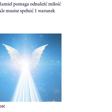
Ramiel pomaga odnaleźć miłość
 Ale musisz spełnić 1 warunek
3
OŚĆ