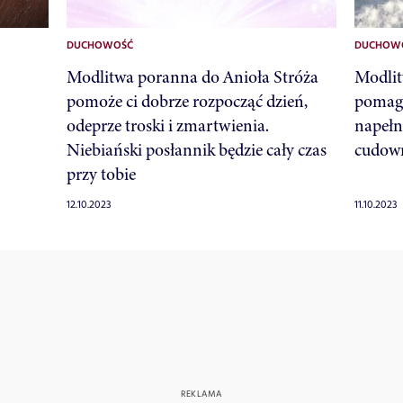
DUCHOWOŚĆ
DUCHOW
Modlitwa poranna do Anioła Stróża
Modlit
pomoże ci dobrze rozpocząć dzień,
pomaga
odeprze troski i zmartwienia.
napełn
Niebiański posłannik będzie cały czas
cudown
przy tobie
12.10.2023
11.10.2023