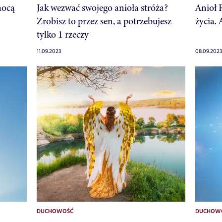
mocą
Jak wezwać swojego anioła stróża?
Anioł 
Zrobisz to przez sen, a potrzebujesz
życia.
tylko 1 rzeczy
11.09.2023
08.09.202
DUCHOWOŚĆ
DUCHOW