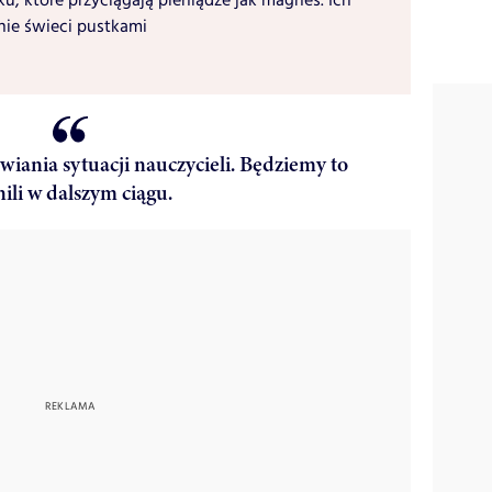
ku, które przyciągają pieniądze jak magnes. Ich
nie świeci pustkami
awiania sytuacji nauczycieli. Będziemy to
nili w dalszym ciągu.