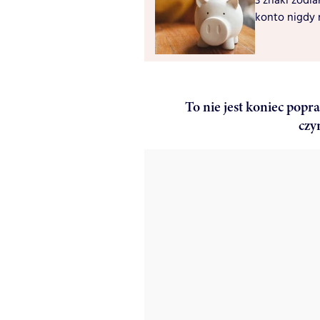
3 znaki zodia
konto nigdy 
To nie jest koniec popr
czy