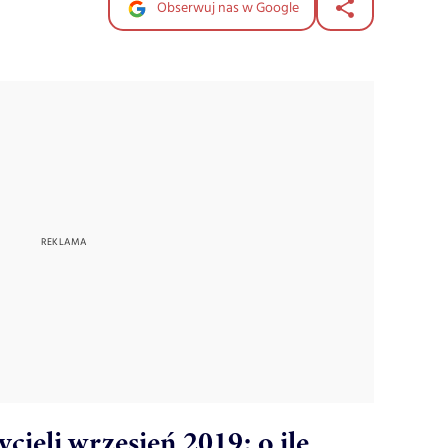
Obserwuj nas w Google
cieli wrzesień 2019: o ile