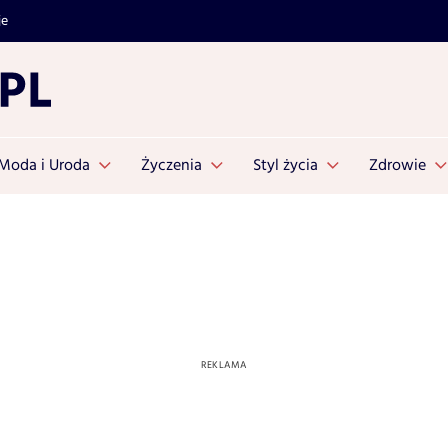
je
Moda i Uroda
Życzenia
Styl życia
Zdrowie