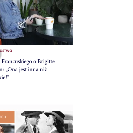
EŃSTWO
 Francuskiego o Brigitte
: „Ona jest inna niż
kie!”