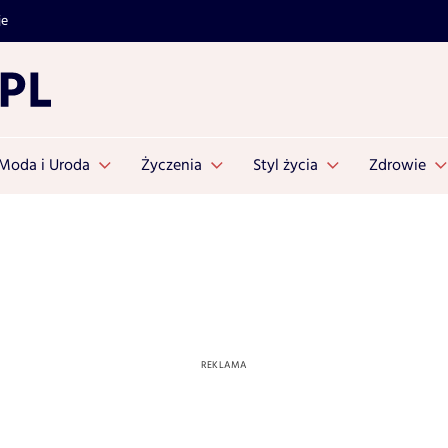
je
Moda i Uroda
Życzenia
Styl życia
Zdrowie