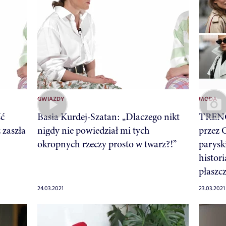
GWIAZDY
MODA
ść
Basia Kurdej-Szatan: „Dlaczego nikt
TRENC
 zaszła
nigdy nie powiedział mi tych
przez 
okropnych rzeczy prosto w twarz?!”
parysk
histor
płaszc
24.03.2021
23.03.2021