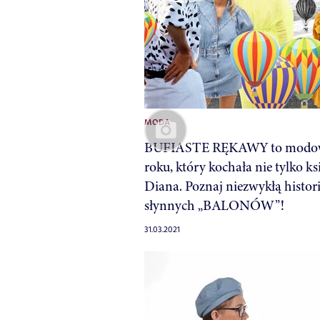
MODA
BUFIASTE RĘKAWY to modow
roku, który kochała nie tylko ks
Diana. Poznaj niezwykłą histor
słynnych „BALONÓW”!
31.03.2021