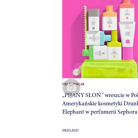
PIELĘGNACJA
„PIJANY SŁOŃ” wreszcie w Pol
Amerykańskie kosmetyki Drun
Elephant w perfumerii Sephora
08.03.2021