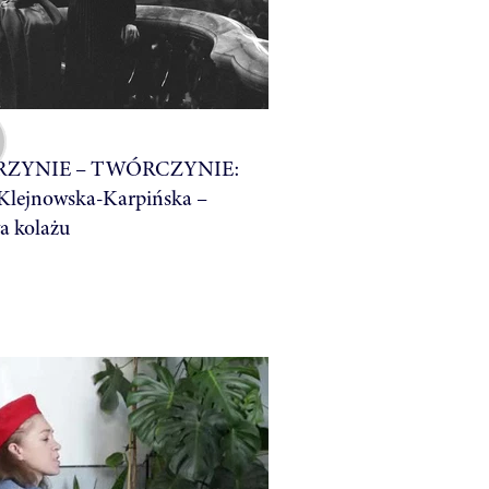
RZYNIE – TWÓRCZYNIE:
Klejnowska-Karpińska –
a kolażu