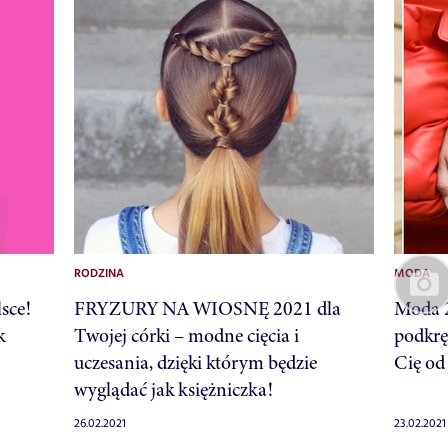
RODZINA
MODA
sce!
FRYZURY NA WIOSNĘ 2021 dla
Moda 2
k
Twojej córki – modne cięcia i
podkrę
uczesania, dzięki którym będzie
Cię od
wyglądać jak księżniczka!
26.02.2021
23.02.2021