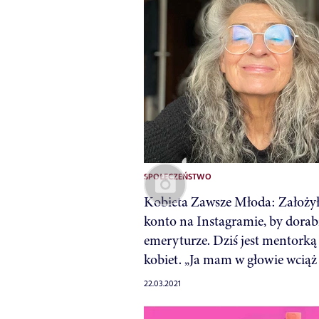
SPOŁECZEŃSTWO
Kobieta Zawsze Młoda: Założy
konto na Instagramie, by dorab
emeryturze. Dziś jest mentorką 
kobiet. „Ja mam w głowie wciąż 
22.03.2021