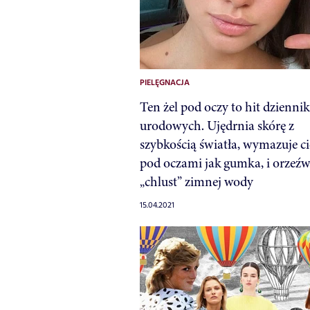
PIELĘGNACJA
Ten żel pod oczy to hit dzienni
urodowych. Ujędrnia skórę z
szybkością światła, wymazuje ci
pod oczami jak gumka, i orzeźw
„chlust” zimnej wody
15.04.2021