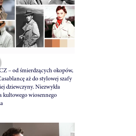
Z – od śmierdzących okopów,
Casablancę aż do stylowej szafy
iej dziewczyny. Niezwykła
ia kultowego wiosennego
za