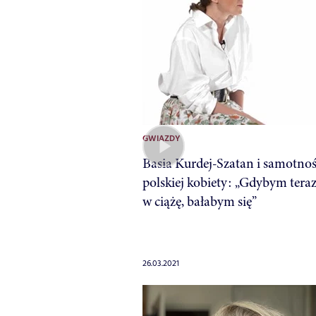
GWIAZDY
Basia Kurdej-Szatan i samotno
polskiej kobiety: „Gdybym teraz
w ciążę, bałabym się”
26.03.2021