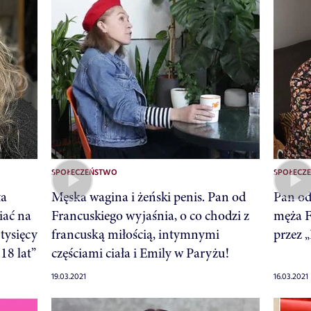
SPOŁECZEŃSTWO
SPOŁECZ
ła
Męska wagina i żeński penis. Pan od
Pan od
iać na
Francuskiego wyjaśnia, o co chodzi z
męża F
tysięcy
francuską miłością, intymnymi
przez 
18 lat”
częściami ciała i Emily w Paryżu!
19.03.2021
16.03.2021