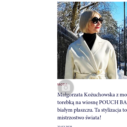
MODA
Małgorzata Kożuchowska z m
torebką na wiosnę POUCH BA
białym płaszczu. Ta stylizacja to
mistrzostwo świata!