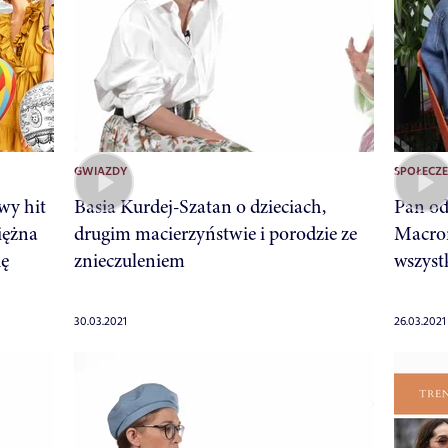
GWIAZDY
SPOŁECZ
y hit
Basia Kurdej-Szatan o dzieciach,
Pan od
iężna
drugim macierzyństwie i porodzie ze
Macron
ię
znieczuleniem
wszyst
30.03.2021
26.03.2021