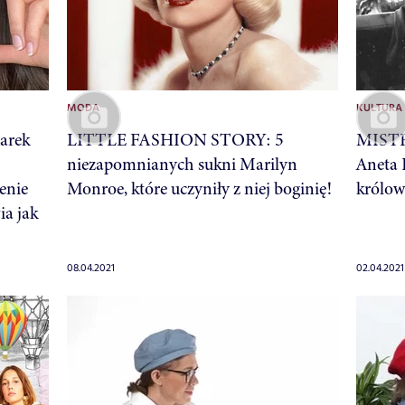
MODA
KULTURA
karek
LITTLE FASHION STORY: 5
MIST
niezapomnianych sukni Marilyn
Aneta 
enie
Monroe, które uczyniły z niej boginię!
królow
ia jak
08.04.2021
02.04.2021