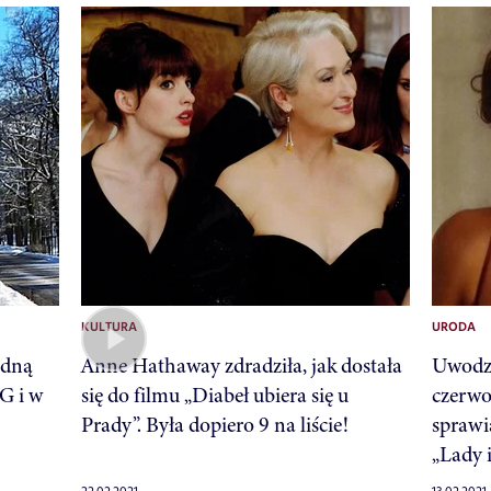
KULTURA
URODA
odną
Anne Hathaway zdradziła, jak dostała
Uwodzi
G i w
się do filmu „Diabeł ubiera się u
czerwo
Prady”. Była dopiero 9 na liście!
sprawią
„Lady 