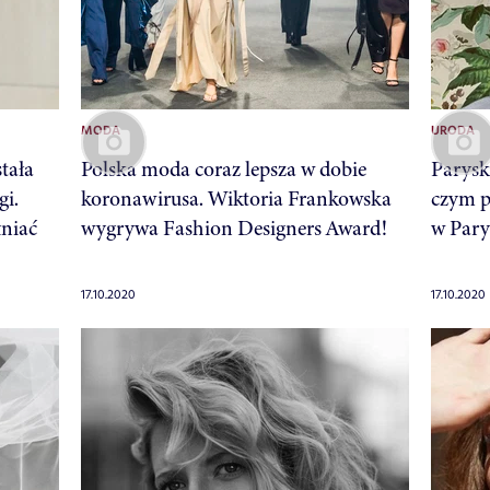
MODA
URODA
tała
Polska moda coraz lepsza w dobie
Parysk
i.
koronawirusa. Wiktoria Frankowska
czym p
łniać
wygrywa Fashion Designers Award!
w Pary
17.10.2020
17.10.2020