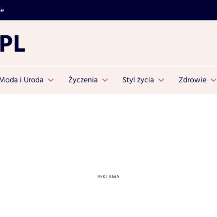
je
Moda i Uroda
Życzenia
Styl życia
Zdrowie