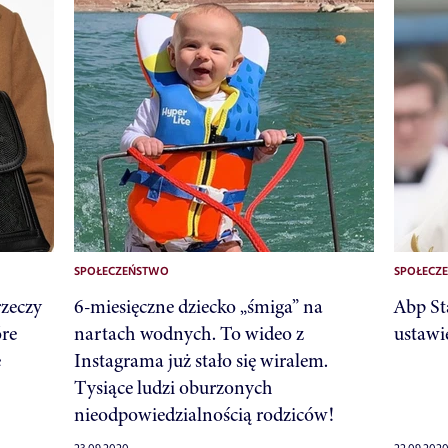
SPOŁECZEŃSTWO
SPOŁECZ
zeczy
6-miesięczne dziecko „śmiga” na
Abp St
óre
nartach wodnych. To wideo z
ustawi
e
Instagrama już stało się wiralem.
Tysiące ludzi oburzonych
nieodpowiedzialnością rodziców!