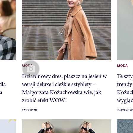
MODA
MODA
h
Dzianinowy dres, płaszcz na jesień w
Te szty
dla
wersji deluxe i ciężkie sztyblety –
trendy
a
Małgorzata Kożuchowska wie, jak
Kożuch
zrobić efekt WOW!
wygląd
12.10.2020
29.09.202