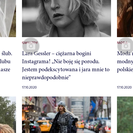
GWIAZDY
MODA
ślub.
Lara Gessler – ciężarna bogini
Moda n
ślubu
Instagrama! „Nie boję się porodu.
modnyc
nasze
Jestem podekscytowana i jara mnie to
polskie
nieprawdopodobnie”
17.10.2020
17.10.2020