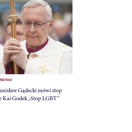
EŃSTWO
anisław Gądecki mówi stop
e Kai Godek „Stop LGBT”