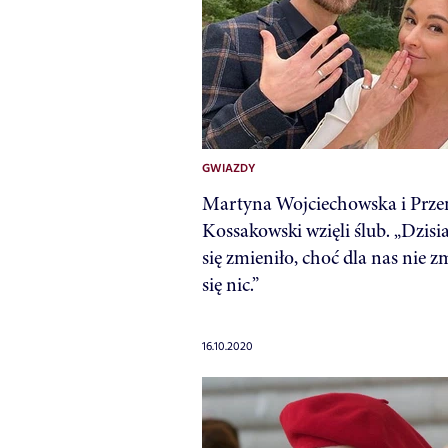
GWIAZDY
Martyna Wojciechowska i Prz
Kossakowski wzięli ślub. „Dzisia
się zmieniło, choć dla nas nie z
się nic.”
16.10.2020