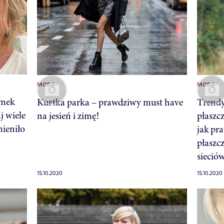
MODA
MODA
emek
Kurtka parka – prawdziwy must have
Trendy
j wiele
na jesień i zimę!
płaszc
mieniło
jak pr
płaszc
sieció
15.10.2020
15.10.2020