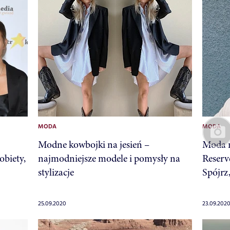
MODA
MODA
Modne kowbojki na jesień –
Moda n
biety,
najmodniejsze modele i pomysły na
Reser
stylizacje
Spójrz
25.09.2020
23.09.202