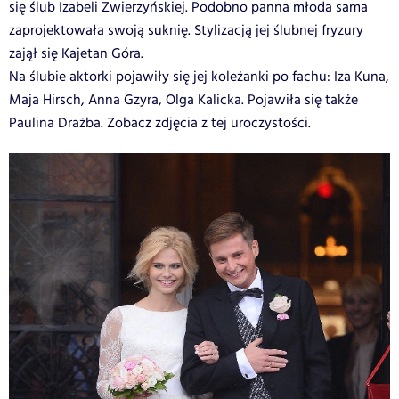
się ślub Izabeli Zwierzyńskiej. Podobno panna młoda sama
zaprojektowała swoją suknię. Stylizacją jej ślubnej fryzury
zajął się Kajetan Góra.
Na ślubie aktorki pojawiły się jej koleżanki po fachu: Iza Kuna,
Maja Hirsch, Anna Gzyra, Olga Kalicka. Pojawiła się także
Paulina Drażba. Zobacz zdjęcia z tej uroczystości.