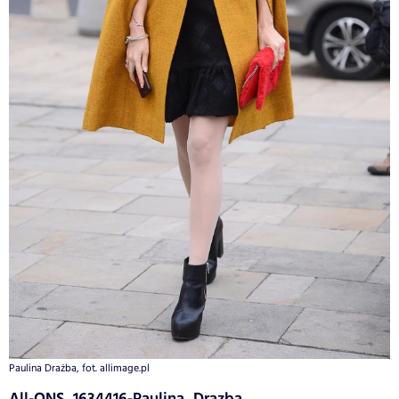
Paulina Drażba, fot. allimage.pl
All-ONS_1634416-Paulina_Drazba