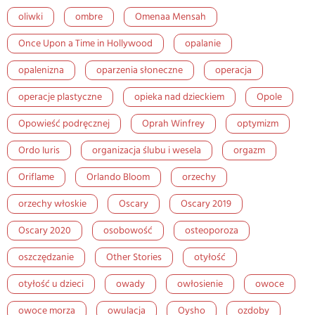
oliwki
ombre
Omenaa Mensah
Once Upon a Time in Hollywood
opalanie
opalenizna
oparzenia słoneczne
operacja
operacje plastyczne
opieka nad dzieckiem
Opole
Opowieść podręcznej
Oprah Winfrey
optymizm
Ordo Iuris
organizacja ślubu i wesela
orgazm
Oriflame
Orlando Bloom
orzechy
orzechy włoskie
Oscary
Oscary 2019
Oscary 2020
osobowość
osteoporoza
oszczędzanie
Other Stories
otyłość
otyłość u dzieci
owady
owłosienie
owoce
owoce morza
owulacja
Oysho
ozdoby