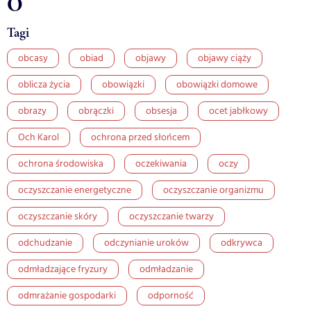
O
Tagi
obcasy
obiad
objawy
objawy ciąży
oblicza życia
obowiązki
obowiązki domowe
obrazy
obrączki
obsesja
ocet jabłkowy
Och Karol
ochrona przed słońcem
ochrona środowiska
oczekiwania
oczy
oczyszczanie energetyczne
oczyszczanie organizmu
oczyszczanie skóry
oczyszczanie twarzy
odchudzanie
odczynianie uroków
odkrywca
odmładzające fryzury
odmładzanie
odmrażanie gospodarki
odporność