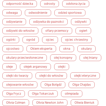
odporność dziecka
odrosty
odsłona życia
odwaga
odwodnienie
odzież sportowa
odżywianie
odżywka do paznokci
odżywki
odżywki do włosów
ofiary przemocy
ogień
ogórki
ogród
ojciec
ojciec chrzestny
ojcostwo
Okiem eksperta
okna
okulary
okulary przeciwsłoneczne
olej konopny
olej lniany
oleje
olejek arganowy
olejki
olejki do twarzy
olejki do włosów
olejki eteryczne
olejowanie włosów
Olga Bołądź
Olga Chajdas
Olga Frycz
Olga Tokarczuk
olimpiada
Olivia Colman
Olivia Newton John
Oliwia Bieniuk