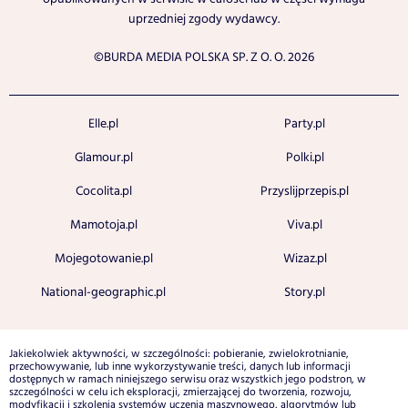
uprzedniej zgody wydawcy.
©BURDA MEDIA POLSKA SP. Z O. O. 2026
Elle.pl
Party.pl
Glamour.pl
Polki.pl
Cocolita.pl
Przyslijprzepis.pl
Mamotoja.pl
Viva.pl
Mojegotowanie.pl
Wizaz.pl
National-geographic.pl
Story.pl
Jakiekolwiek aktywności, w szczególności: pobieranie, zwielokrotnianie,
przechowywanie, lub inne wykorzystywanie treści, danych lub informacji
dostępnych w ramach niniejszego serwisu oraz wszystkich jego podstron, w
szczególności w celu ich eksploracji, zmierzającej do tworzenia, rozwoju,
modyfikacji i szkolenia systemów uczenia maszynowego, algorytmów lub