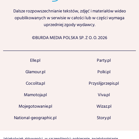
Dalsze rozpowszechnianie tekstów, zdjęć i materiałów wideo
opublikowanych w serwisie w całości lub w części wymaga
uprzedniej zgody wydawcy.
©BURDA MEDIA POLSKA SP. Z O. O. 2026
Elle.pl
Party.pl
Glamour.pl
Polki.pl
Cocolita.pl
Przyslijprzepis.pl
Mamotoja.pl
Viva.pl
Mojegotowanie.pl
Wizaz.pl
National-geographic.pl
Story.pl
Jakiekolwiek aktywności, w szczególności: pobieranie, zwielokrotnianie,