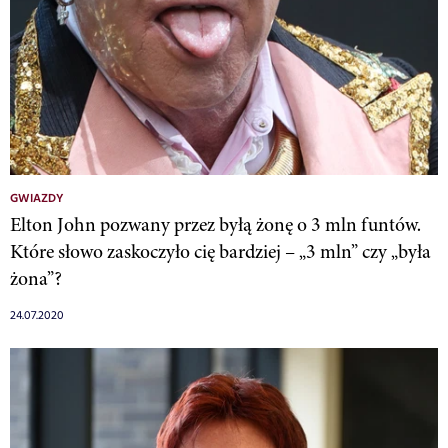
GWIAZDY
Elton John pozwany przez byłą żonę o 3 mln funtów.
Które słowo zaskoczyło cię bardziej – „3 mln” czy „była
żona”?
24.07.2020