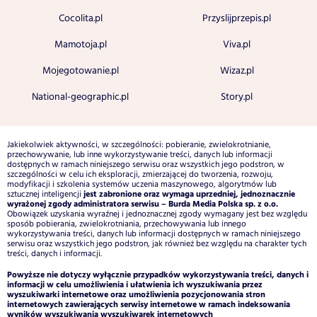
Cocolita.pl
Przyslijprzepis.pl
Mamotoja.pl
Viva.pl
Mojegotowanie.pl
Wizaz.pl
National-geographic.pl
Story.pl
Jakiekolwiek aktywności, w szczególności: pobieranie, zwielokrotnianie,
przechowywanie, lub inne wykorzystywanie treści, danych lub informacji
dostępnych w ramach niniejszego serwisu oraz wszystkich jego podstron, w
szczególności w celu ich eksploracji, zmierzającej do tworzenia, rozwoju,
modyfikacji i szkolenia systemów uczenia maszynowego, algorytmów lub
jest zabronione oraz wymaga uprzedniej, jednoznacznie
sztucznej inteligencji
wyrażonej zgody administratora serwisu – Burda Media Polska sp. z o.o.
Obowiązek uzyskania wyraźnej i jednoznacznej zgody wymagany jest bez względu
sposób pobierania, zwielokrotniania, przechowywania lub innego
wykorzystywania treści, danych lub informacji dostępnych w ramach niniejszego
serwisu oraz wszystkich jego podstron, jak również bez względu na charakter tych
treści, danych i informacji.
Powyższe nie dotyczy wyłącznie przypadków wykorzystywania treści, danych i
informacji w celu umożliwienia i ułatwienia ich wyszukiwania przez
wyszukiwarki internetowe oraz umożliwienia pozycjonowania stron
internetowych zawierających serwisy internetowe w ramach indeksowania
wyników wyszukiwania wyszukiwarek internetowych