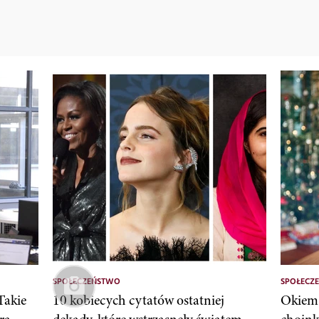
SPOŁECZEŃSTWO
SPOŁECZ
 Takie
10 kobiecych cytatów ostatniej
Okiem 