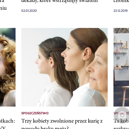
ra
dekady, które wstrząsnęły światem
choin
niu
02.01.2020
23.12.2019
SPOŁECZEŃSTWO
SPOŁECZ
stkach:
Trzy kobiety zwolnione przez kurię z
Ta kob
OWY
powodu braku męża?
rozkra