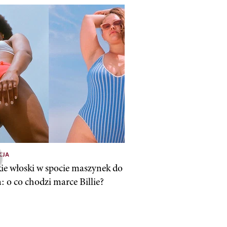
CJA
e włoski w spocie maszynek do
: o co chodzi marce Billie?