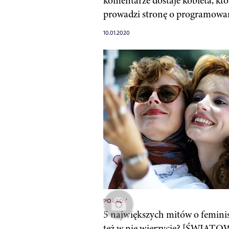
komentarze dostaje kobieta, któ
prowadzi stronę o programowa
10.01.2020
PORADY
5 największych mitów o femini
też w nie wierzycie? [ŚWIAT