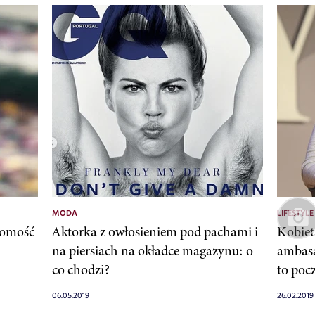
MODA
LIFESTYLE
domość
Aktorka z owłosieniem pod pachami i
Kobiet
na piersiach na okładce magazynu: o
ambasa
co chodzi?
to poc
06.05.2019
26.02.2019