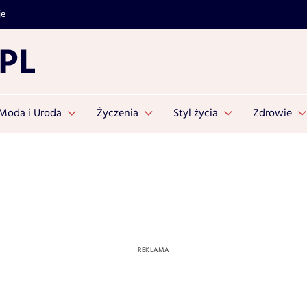
je
Moda i Uroda
Życzenia
Styl życia
Zdrowie