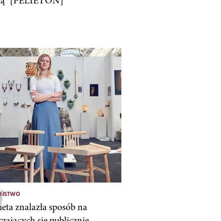
ką” [FELIETON]
EŃSTWO
ieta znalazła sposób na
czających się publicznie