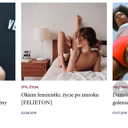
STYL ŻYCIA
PIELĘGNA
Okiem feministki: życie po zmroku
Damski
żny
[FELIETON]
golenia
02.08.2019
01.07.2019