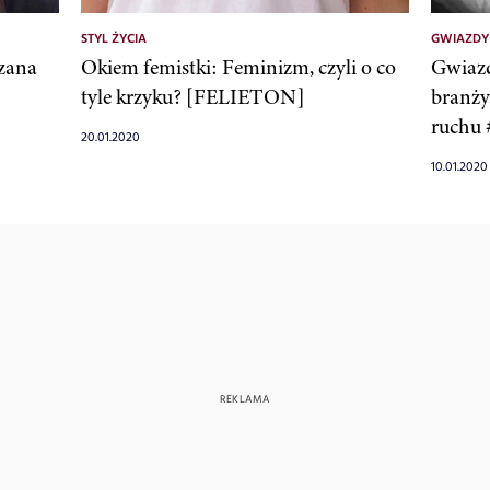
STYL ŻYCIA
GWIAZDY
azana
Okiem femistki: Feminizm, czyli o co
Gwiazd
tyle krzyku? [FELIETON]
branży
ruchu
20.01.2020
10.01.2020