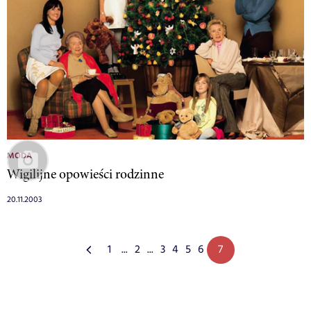
MODA
Wigilijne opowieści rodzinne
20.11.2003
1
...
2
...
3
4
5
6
7