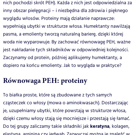
nich pochodzi skrót PEH). Każda z nich jest odpowiedzialna za
inny obszar pielęgnacji – i niezbędna dla zdrowia i pięknego
wyglądu włosów. Proteiny mają działanie naprawcze:
wypełniają ubytki w strukturze włosa. Humektanty nawilżają
pasma, a emolienty tworzą naturalną barierę, dzięki której
woda nie wyparowuje. By zachować równowagę PEH, ważne
jest nakładanie tych składników w odpowiedniej kolejności.
Zaczynamy od protein, później aplikujemy humektanty, a
dopiero na końcu emolienty. Jak to wygląda w praktyce?
Równowaga PEH: proteiny
To białka proste, które są zbudowane z tych samych
cząsteczek co włosy (mowa o aminokwasach). Dostarczając
je, uzupełniamy ubytki, które powstają w strukturze włosa,
dzięki czemu włosy stają się mocniejsze i przestają się łamać.
keratyna
Do tej grupy zaliczamy takie składniki jak
, kolagen,
elastyna
, arginina czy jedwab. Zazwyczaj można je znaleźć w