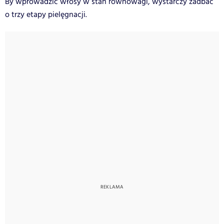
By wprowadzić włosy w stan równowagi, wystarczy zadbać
o trzy etapy pielęgnacji.