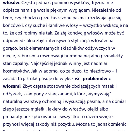
włosów
. Często jednak, pomimo wysiłków, fryzura nie
odpłaca nam się wcale pięknym wyglądem. Niezależnie od
tego, czy chodzi o przetłuszczone pasma, rozdwajające się
końcówki, czy suche i łamliwe włosy – wszystko wskazuje na
to, że coś robimy nie tak. Za złą kondycję włosów może być
odpowiedzialna zbyt intensywna stylizacja włosów na
gorąco, brak elementarnych składników odżywczych w
diecie, zaburzenia równowagi hormonalnej albo przewlekły
stan zapalny. Najczęściej jednak winny jest nadmiar
kosmetyków. Jak wiadomo, co za dużo, to niezdrowo – i
problemów z
zasada ta jak ulał pasuje do większości
włosami
. Zbyt częste stosowanie obciążających masek i
odżywek, szampony z siarczanami, które „wymywają”
naturalną warstwę ochronną i wysuszają pasma, a na domiar
złego jeszcze mgiełki, lakiery do włosów, olejki albo
preparaty bez spłukiwania - wszystko to razem wzięte
przynosi więcej szkody niż pożytku. Można to jednak zmienić.