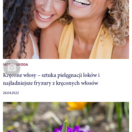
MODA I URODA
Kręcone włosy – sztuka pielęgnacji loków i
najładniejsze fryzury z kręconych włosów
26.04.2022