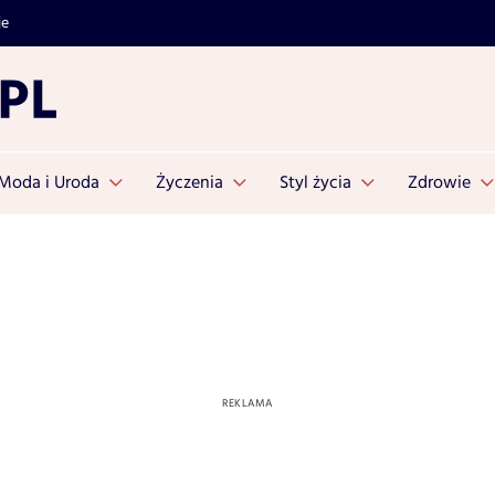
je
Moda i Uroda
Życzenia
Styl życia
Zdrowie