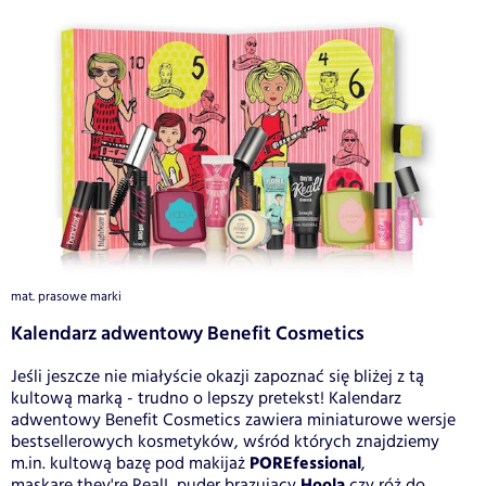
mat. prasowe marki
Kalendarz adwentowy Benefit Cosmetics
Jeśli jeszcze nie miałyście okazji zapoznać się bliżej z tą
kultową marką - trudno o lepszy pretekst! Kalendarz
adwentowy Benefit Cosmetics zawiera miniaturowe wersje
bestsellerowych kosmetyków, wśród których znajdziemy
POREfessional
m.in. kultową bazę pod makijaż
,
Hoola
maskarę they're Real!, puder brązujący
czy róż do