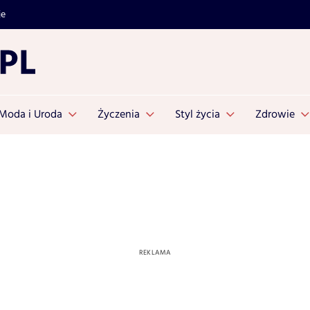
je
Moda i Uroda
Życzenia
Styl życia
Zdrowie