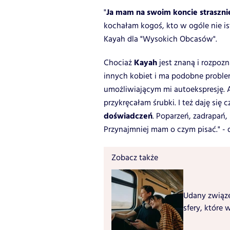
Ja mam na swoim koncie straszni
"
kochałam kogoś, kto w ogóle nie ist
Kayah dla "Wysokich Obcasów".
Kayah
Chociaż
jest znaną i rozpozn
innych kobiet i ma podobne problem
umożliwiającym mi autoekspresję. A
przykręcałam śrubki. I też daję się 
doświadczeń
. Poparzeń, zadrapań,
Przynajmniej mam o czym pisać." - 
Zobacz także
Udany związe
sfery, które 