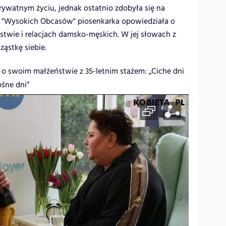
watnym życiu, jednak ostatnio zdobyła się na
a "Wysokich Obcasów" piosenkarka opowiedziała o
stwie i relacjach damsko-męskich. W jej słowach z
ząstkę siebie.
 o swoim małżeństwie z 35-letnim stażem: „Ciche dni
ośne dni”