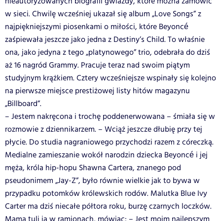
nieautoryzowanych biografii gwiazdy, które można zamówić
w sieci. Chwilę wcześniej ukazał się album „Love Songs” z
najpiękniejszymi piosenkami o miłości, które Beyoncé
zaśpiewała jeszcze jako jedna z Destiny’s Child. To właśnie
ona, jako jedyna z tego „platynowego” trio, odebrała do dziś
aż 16 nagród Grammy. Pracuje teraz nad swoim piątym
studyjnym krążkiem. Cztery wcześniejsze wspinały się kolejno
na pierwsze miejsce prestiżowej listy hitów magazynu
„Billboard”.
– Jestem nakręcona i trochę poddenerwowana – śmiała się w
rozmowie z dziennikarzem. – Wciąż jeszcze dłubię przy tej
płycie. Do studia nagraniowego przychodzi razem z córeczką.
Medialne zamieszanie wokół narodzin dziecka Beyoncé i jej
męża, króla hip-hopu Shawna Cartera, znanego pod
pseudonimem „Jay-Z”, było równie wielkie jak to bywa w
przypadku potomków królewskich rodów. Malutka Blue Ivy
Carter ma dziś niecałe półtora roku, burzę czarnych loczków.
Mama tuli ją w ramionach, mówiąc: – Jest moim najlepszym