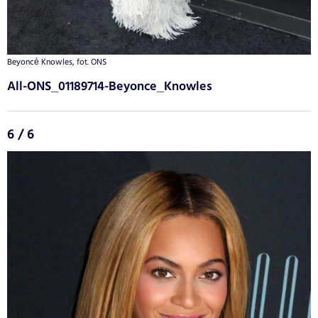
Beyoncé Knowles, fot. ONS
All-ONS_01189714-Beyonce_Knowles
6 / 6