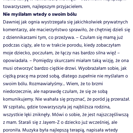
towarzyszem, najlepszym przyjacielem.
Nie myślałam wtedy o swoim bólu
Dawniej jak ognia wystrzegała się jakichkolwiek prywatnych
komentarzy, ale macierzyństwo sprawiło, że chętniej dzieli się
z dziennikarzami tym, co przeżywa. – Czułam się mamą już
podczas ciąży, ale to w trakcie porodu, kiedy zobaczyłam
moje dziecko, poczułam, że łączy nas bardzo silna więź –
opowiadała. – Pomiędzy skurczami miałam taką wizję, że ona
musi otworzyć bardzo ciężkie drzwi. Wyobrażałam sobie, jak
ciężką pracę ma przed sobą, dlatego zupełnie nie myślałam o
swoim bólu. Rozmawiałyśmy... Wiem, że to brzmi
niedorzecznie, ale naprawdę czułam, że się ze sobą
komunikujemy. Nie wahała się przyznać, że poród ją przerażał.
W szpitalu, gdzie towarzyszyła jej najbliższa rodzina,
wszystkie lęki zniknęły. Mówi o sobie, że jest najszczęśliwszą
z mam. Starali się z Jayem-Z o dziecko już wcześniej, ale
poroniła. Muzyka była najlepszą terapią, napisała wtedy