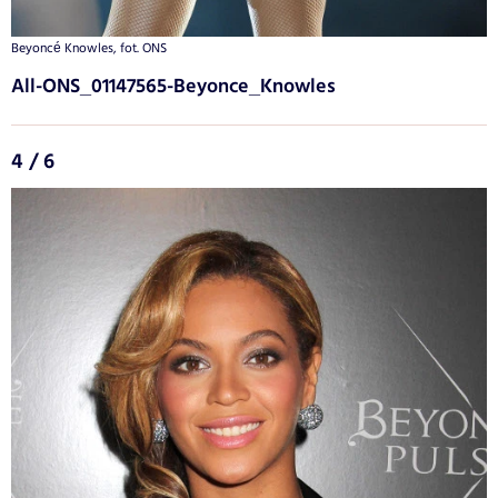
Beyoncé Knowles, fot. ONS
All-ONS_01147565-Beyonce_Knowles
4 / 6