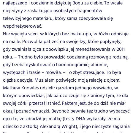
najlepszego i codziennie dziękuję Bogu za ciebie. To wcale
niejedyny z zaskakująco osobistych fragmentów
telewizyjnego materiału, który sama zdecydowała się
współreżyserować.
Nie wycięła scen, w których bez make-upu, w łóżku odpisuje
na maile. Pozwoliła patrzeć na swoje łzy, które popłynęły,
gdy zwalniała ojca z obowiązku jej menedżerowania w 2011
roku. – Trudno było prowadzić codzienną rozmowę z rodziną,
gdy trzeba dyskutować o harmonogramie, albumie,
występach i trasie – mówiła. – To zbyt stresujące. To była
ciężka decyzja. Musiałam poświęcić moją relację z ojcem.
Mathew Knowles udzielił gazetom jednego wywiadu, w
którym opowiedział, jak bardzo czuje się zraniony tym, że dla
swojej córki przestał istnieć. Faktem jest, że do dziś nie miał
okazji poznać wnuczki. Beyoncé pewnie też trudno wybaczyć
ojcu to, że zdradził jej matkę (testy DNA wykazały, że ma
dziecko z aktorką Alexandrą Wright), i jego nieczyste zagrania