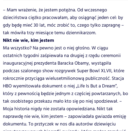
– Mam wrażenie, że jestem potężna. Od wczesnego
dzieciństwa ciężko pracowałam, aby osiągnąć jeden cel: by
gdy będę mieć 30 lat, móc zrobić to, czego tylko zapragnę –
tak mówiła trzy miesiące temu dziennikarzom.
Nikt nie wie, kim jestem
Ma wszystko? Na pewno jest o niej głośno. W ciągu
ostatnich tygodni zaśpiewała na drugiej z rzędu ceremonii
inauguracyjnej prezydenta Baracka Obamy, wystąpiła
podczas szalonego show rozgrywek Super Bowl XLVII, które
rokrocznie przyciąga wielusetmilionową publiczność. Stacja
HBO wyemitowała dokument o niej „Life Is But a Dream”,
który z pewnością będzie jednym z częściej powtarzanych, bo
tak osobistego przekazu mało kto się po niej spodziewał. –
Moja historia nigdy nie została opowiedziana. Nikt tak
naprawdę nie wie, kim jestem – zapowiadała gwiazda emisję
dokumentu. To prztyczek w nos dla autorów dziewięciu