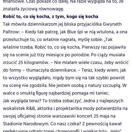
ﬁnansowe. Czas pokaże co dalej. Na razie wygląda na to, że
znalazła życiową równowagę.
Robić to, co się kocha, z tym, kogo się kocha
Tak mówiła dziennikarzom jej bliska przyjaciółka Gwyneth
Paltrow: – Kiedy tak patrzę, jak Blue śpi w nią wtulona, a ona
przesłuchuje to, co właśnie nagrała, myślę sobie: „Tak
właśnie trzeba. Robić to, co się kocha, Pierwszy raz pojawiła
się na scenie już trzy miesiące po porodzie. Po ciąży musiała
zrzucić 25 kilogramów. – Nie miałam wiele czasu, żeby wrócić
do formy – tłumaczyła dziennikarce. – Teraz, kiedy wiem, jak
to wszystko wyglądało, nigdy bym się na tak szybki powrót
na scenę nie zgodziła. Nie jestem osobą z natury szczupłą. W
walce o smukłą ﬁgurę najbardziej pomaga mi taniec.
Jak wygląda teraz? To trzeba zobaczyć. Jedna z najlepszych
wokalistek R&B, aktorka i projektantka mody potwierdziła na
swojej oﬁcjalnej stronie warszawski koncert 25 maja na
Stadionie Narodowym. Co nasz czeka? Z pewnością kawał
perfekcyjnie odtańczonej choreograﬁi i wielkie hity: „Halo”,