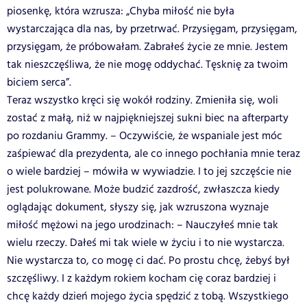
piosenkę, która wzrusza: „Chyba miłość nie była
wystarczająca dla nas, by przetrwać. Przysięgam, przysięgam,
przysięgam, że próbowałam. Zabrałeś życie ze mnie. Jestem
tak nieszczęśliwa, że nie mogę oddychać. Tęsknię za twoim
biciem serca”.
Teraz wszystko kręci się wokół rodziny. Zmieniła się, woli
zostać z małą, niż w najpiękniejszej sukni biec na afterparty
po rozdaniu Grammy. – Oczywiście, że wspaniale jest móc
zaśpiewać dla prezydenta, ale co innego pochłania mnie teraz
o wiele bardziej – mówiła w wywiadzie. I to jej szczęście nie
jest polukrowane. Może budzić zazdrość, zwłaszcza kiedy
oglądając dokument, słyszy się, jak wzruszona wyznaje
miłość mężowi na jego urodzinach: – Nauczyłeś mnie tak
wielu rzeczy. Dałeś mi tak wiele w życiu i to nie wystarcza.
Nie wystarcza to, co mogę ci dać. Po prostu chcę, żebyś był
szczęśliwy. I z każdym rokiem kocham cię coraz bardziej i
chcę każdy dzień mojego życia spędzić z tobą. Wszystkiego