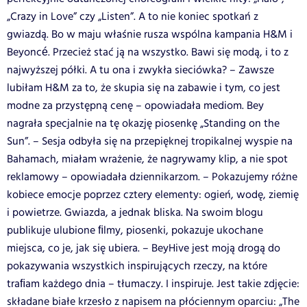
„Crazy in Love” czy „Listen”. A to nie koniec spotkań z
gwiazdą. Bo w maju właśnie rusza wspólna kampania H&M i
Beyoncé. Przecież stać ją na wszystko. Bawi się modą, i to z
najwyższej półki. A tu ona i zwykła sieciówka? – Zawsze
lubiłam H&M za to, że skupia się na zabawie i tym, co jest
modne za przystępną cenę – opowiadała mediom. Bey
nagrała specjalnie na tę okazję piosenkę „Standing on the
Sun”. – Sesja odbyła się na przepięknej tropikalnej wyspie na
Bahamach, miałam wrażenie, że nagrywamy klip, a nie spot
reklamowy – opowiadała dziennikarzom. – Pokazujemy różne
kobiece emocje poprzez cztery elementy: ogień, wodę, ziemię
i powietrze. Gwiazda, a jednak bliska. Na swoim blogu
publikuje ulubione ﬁlmy, piosenki, pokazuje ukochane
miejsca, co je, jak się ubiera. – BeyHive jest moją drogą do
pokazywania wszystkich inspirujących rzeczy, na które
traﬁam każdego dnia – tłumaczy. I inspiruje. Jest takie zdjęcie:
składane białe krzesło z napisem na płóciennym oparciu: „The