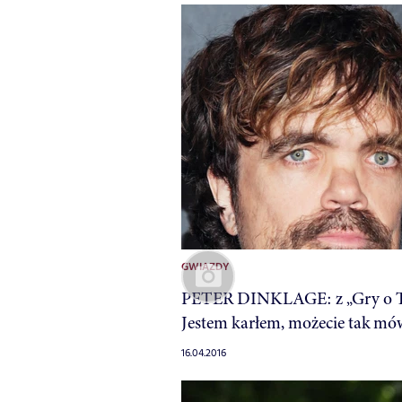
GWIAZDY
PETER DINKLAGE: z „Gry o T
Jestem karłem, możecie tak mó
16.04.2016