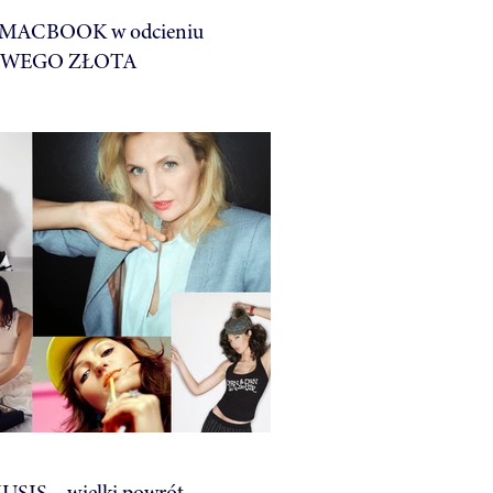
MACBOOK w odcieniu
WEGO ZŁOTA
USIS – wielki powrót