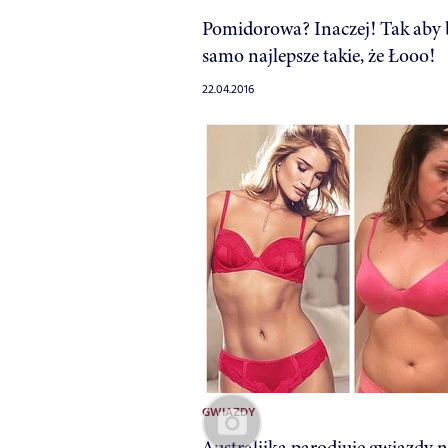
Pomidorowa? Inaczej! Tak aby 
samo najlepsze takie, że Łooo!
22.04.2016
GWIAZDY
Australijka parodiuje gwiazdy 