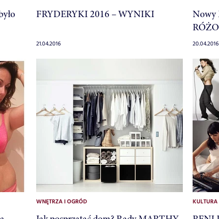
było
FRYDERYKI 2016 – WYNIKI
Nowy 
RÓŻO
21.04.2016
20.04.2016
WNĘTRZA I OGRÓD
KULTURA
na
Jak posprzątać dom? Rady MARTHY
RENI J