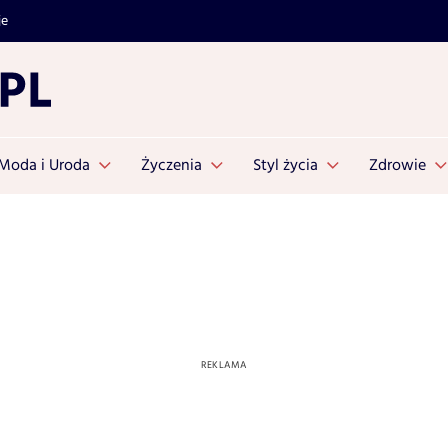
je
Moda i Uroda
Życzenia
Styl życia
Zdrowie