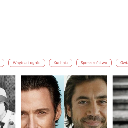
Wnętrza i ogród
Kuchnia
Społeczeństwo
Gwi