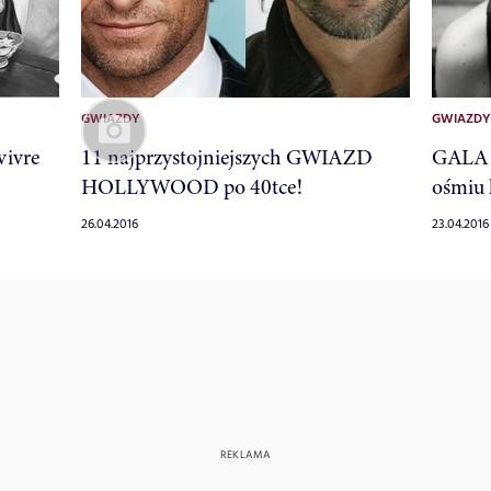
GWIAZDY
GWIAZDY
vivre
11 najprzystojniejszych GWIAZD
GALA 
HOLLYWOOD po 40tce!
ośmiu 
26.04.2016
23.04.2016