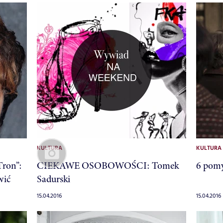
KULTURA
KULTURA
ron”:
CIEKAWE OSOBOWOŚCI: Tomek
6 pom
wić
Sadurski
15.04.2016
15.04.2016