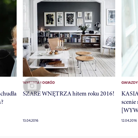
WNĘTRZA I OGRÓD
GWIAZDY
hudła
SZARE WNĘTRZA hitem roku 2016!
KASIA
a?
scenie
[WYW
13.04.2016
12.04.2016