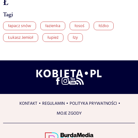
Ł
Tagi
łapacz snów
łazienka
łosoś
łóżko
Łukasz Jemioł
łupież
łzy
KONTAKT
REGULAMIN
POLITYKA PRYWATNOŚCI
MOJE ZGODY