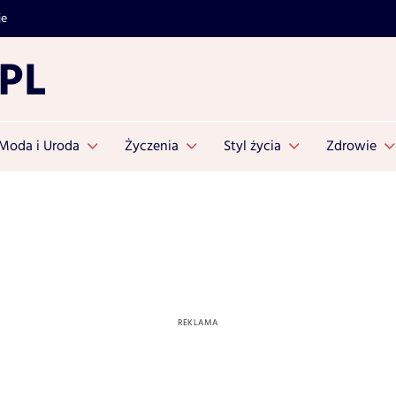
je
Moda i Uroda
Życzenia
Styl życia
Zdrowie