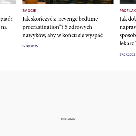
EMOCJE
PROFILA
piać?
Jak skończyć z „revenge bedtime
Jak do
 na
procrastination”? 5 zdrowych
napraw
nawyków, aby w końcu się wyspać
sposob
lekarz
17.09.2025
27.07.2022