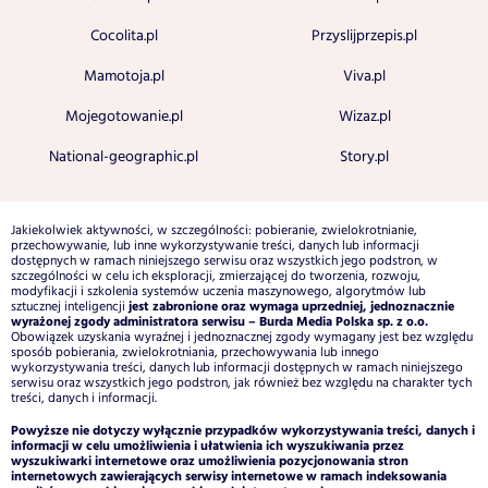
Cocolita.pl
Przyslijprzepis.pl
Mamotoja.pl
Viva.pl
Mojegotowanie.pl
Wizaz.pl
National-geographic.pl
Story.pl
Jakiekolwiek aktywności, w szczególności: pobieranie, zwielokrotnianie,
przechowywanie, lub inne wykorzystywanie treści, danych lub informacji
dostępnych w ramach niniejszego serwisu oraz wszystkich jego podstron, w
szczególności w celu ich eksploracji, zmierzającej do tworzenia, rozwoju,
modyfikacji i szkolenia systemów uczenia maszynowego, algorytmów lub
jest zabronione oraz wymaga uprzedniej, jednoznacznie
sztucznej inteligencji
wyrażonej zgody administratora serwisu – Burda Media Polska sp. z o.o.
Obowiązek uzyskania wyraźnej i jednoznacznej zgody wymagany jest bez względu
sposób pobierania, zwielokrotniania, przechowywania lub innego
wykorzystywania treści, danych lub informacji dostępnych w ramach niniejszego
serwisu oraz wszystkich jego podstron, jak również bez względu na charakter tych
treści, danych i informacji.
Powyższe nie dotyczy wyłącznie przypadków wykorzystywania treści, danych i
informacji w celu umożliwienia i ułatwienia ich wyszukiwania przez
wyszukiwarki internetowe oraz umożliwienia pozycjonowania stron
internetowych zawierających serwisy internetowe w ramach indeksowania