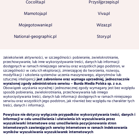
Cocolita.pl
Przyslijprzepis.pl
Mamotoja.pl
Viva.pl
Mojegotowanie.pl
Wizaz.pl
National-geographic.pl
Story.pl
Jakiekolwiek aktywności, w szczególności: pobieranie, zwielokrotnianie,
przechowywanie, lub inne wykorzystywanie treści, danych lub informacji
dostępnych w ramach niniejszego serwisu oraz wszystkich jego podstron, w
szczególności w celu ich eksploracji, zmierzającej do tworzenia, rozwoju,
modyfikacji i szkolenia systemów uczenia maszynowego, algorytmów lub
jest zabronione oraz wymaga uprzedniej, jednoznacznie
sztucznej inteligencji
wyrażonej zgody administratora serwisu – Burda Media Polska sp. z o.o.
Obowiązek uzyskania wyraźnej i jednoznacznej zgody wymagany jest bez względu
sposób pobierania, zwielokrotniania, przechowywania lub innego
wykorzystywania treści, danych lub informacji dostępnych w ramach niniejszego
serwisu oraz wszystkich jego podstron, jak również bez względu na charakter tych
treści, danych i informacji.
Powyższe nie dotyczy wyłącznie przypadków wykorzystywania treści, danych i
informacji w celu umożliwienia i ułatwienia ich wyszukiwania przez
wyszukiwarki internetowe oraz umożliwienia pozycjonowania stron
internetowych zawierających serwisy internetowe w ramach indeksowania
wyników wyszukiwania wyszukiwarek internetowych