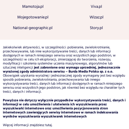
Mamotoja.pl
Viva.pl
Mojegotowanie.pl
Wizaz.pl
National-geographic.pl
Story.pl
Jakiekolwiek aktywności, w szczególności: pobieranie, zwielokrotnianie,
przechowywanie, lub inne wykorzystywanie treści, danych lub informacji
dostępnych w ramach niniejszego serwisu oraz wszystkich jego podstron, w
szczególności w celu ich eksploracji, zmierzającej do tworzenia, rozwoju,
modyfikacji i szkolenia systemów uczenia maszynowego, algorytmów lub
jest zabronione oraz wymaga uprzedniej, jednoznacznie
sztucznej inteligencji
wyrażonej zgody administratora serwisu – Burda Media Polska sp. z o.o.
Obowiązek uzyskania wyraźnej i jednoznacznej zgody wymagany jest bez względu
sposób pobierania, zwielokrotniania, przechowywania lub innego
wykorzystywania treści, danych lub informacji dostępnych w ramach niniejszego
serwisu oraz wszystkich jego podstron, jak również bez względu na charakter tych
treści, danych i informacji.
Powyższe nie dotyczy wyłącznie przypadków wykorzystywania treści, danych i
informacji w celu umożliwienia i ułatwienia ich wyszukiwania przez
wyszukiwarki internetowe oraz umożliwienia pozycjonowania stron
internetowych zawierających serwisy internetowe w ramach indeksowania
wyników wyszukiwania wyszukiwarek internetowych
Więcej informacji znajdziesz
tutaj
.