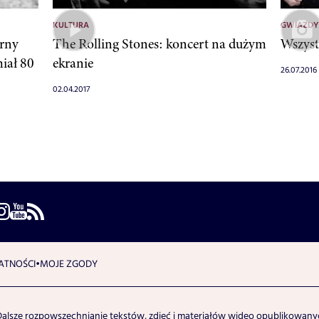
KULTURA
GWIAZDY
arny
The Rolling Stones: koncert na dużym
Wszys
miał 80
ekranie
26.07.2016
02.04.2017
ATNOŚCI
MOJE ZGODY
Dalsze rozpowszechnianie tekstów, zdjęć i materiałów wideo opublikowanyc