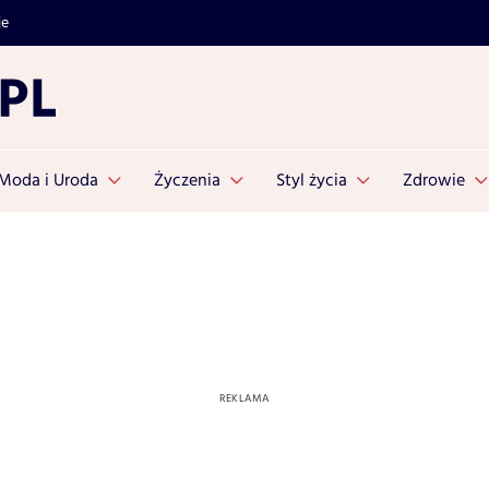
je
Moda i Uroda
Życzenia
Styl życia
Zdrowie