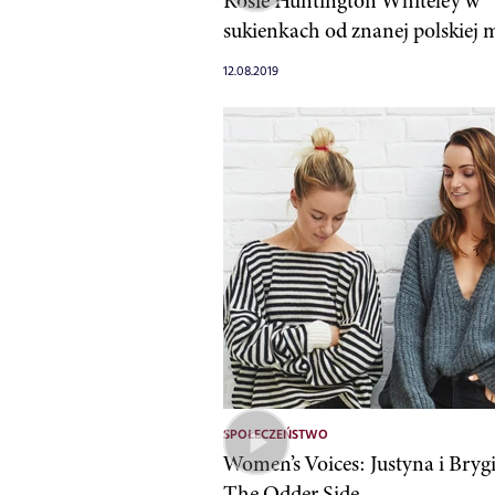
Rosie Huntington Whiteley w
sukienkach od znanej polskiej 
12.08.2019
SPOŁECZEŃSTWO
Women’s Voices: Justyna i Bryg
The Odder Side