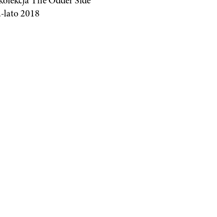
olekcja The Odder Side
-lato 2018