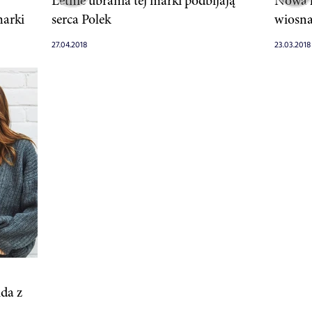
Letnie ubrania tej marki podbijają
Nowa k
marki
serca Polek
wiosna
27.04.2018
23.03.2018
ida z