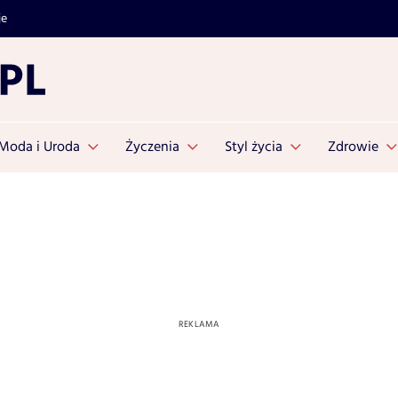
je
Moda i Uroda
Życzenia
Styl życia
Zdrowie