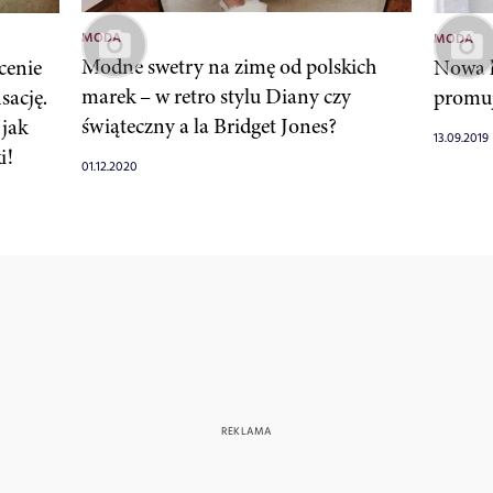
MODA
MODA
Modne swetry na zimę od polskich
scenie
Nowa 
marek – w retro stylu Diany czy
sację.
promuj
świąteczny a la Bridget Jones?
 jak
13.09.2019
i!
01.12.2020