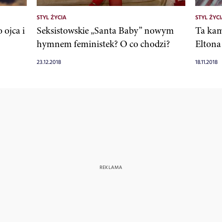
STYL ŻYCIA
STYL ŻYCI
 ojca i
Seksistowskie „Santa Baby” nowym
Ta kam
hymnem feministek? O co chodzi?
Eltona
23.12.2018
18.11.2018