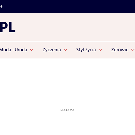
je
Moda i Uroda
Życzenia
Styl życia
Zdrowie