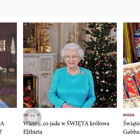
GWIAZDY
MODA
EA
Wiemy, co jada w ŚWIĘTA królowa
Świąte
?
Elżbieta
Gabban