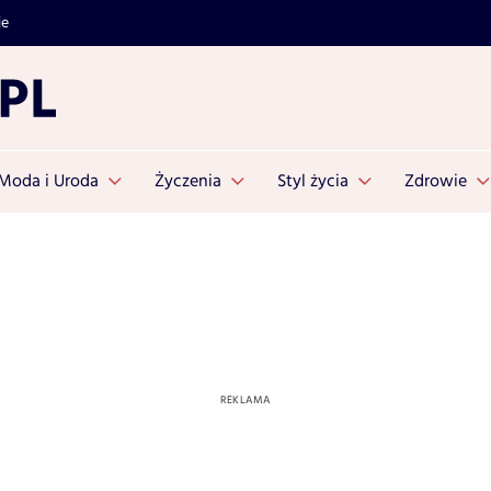
je
Moda i Uroda
Życzenia
Styl życia
Zdrowie