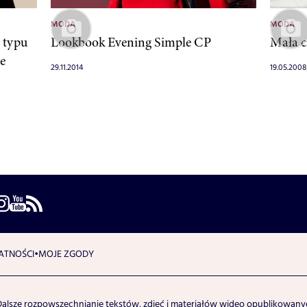
MODA
MODA
 typu
Lookbook Evening Simple CP
Mała c
ie
29.11.2014
19.05.2008
ATNOŚCI
MOJE ZGODY
Dalsze rozpowszechnianie tekstów, zdjęć i materiałów wideo opublikowanyc