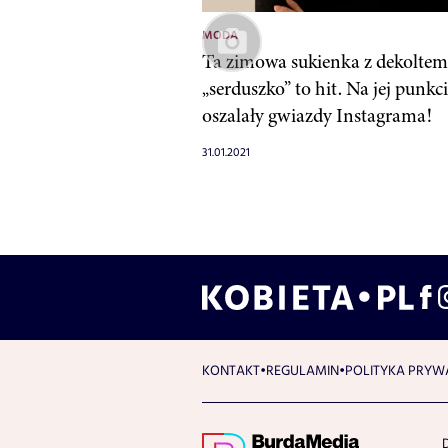
MODA
Ta zimowa sukienka z dekoltem
„serduszko” to hit. Na jej punkc
oszalały gwiazdy Instagrama!
31.01.2021
KONTAKT
REGULAMIN
POLITYKA PRYW