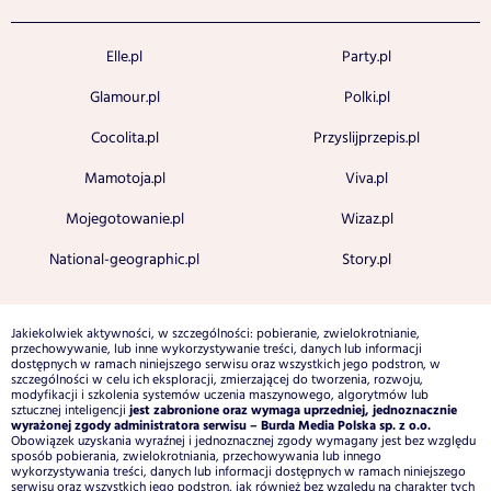
Elle.pl
Party.pl
Glamour.pl
Polki.pl
Cocolita.pl
Przyslijprzepis.pl
Mamotoja.pl
Viva.pl
Mojegotowanie.pl
Wizaz.pl
National-geographic.pl
Story.pl
Jakiekolwiek aktywności, w szczególności: pobieranie, zwielokrotnianie,
przechowywanie, lub inne wykorzystywanie treści, danych lub informacji
dostępnych w ramach niniejszego serwisu oraz wszystkich jego podstron, w
szczególności w celu ich eksploracji, zmierzającej do tworzenia, rozwoju,
modyfikacji i szkolenia systemów uczenia maszynowego, algorytmów lub
jest zabronione oraz wymaga uprzedniej, jednoznacznie
sztucznej inteligencji
wyrażonej zgody administratora serwisu – Burda Media Polska sp. z o.o.
Obowiązek uzyskania wyraźnej i jednoznacznej zgody wymagany jest bez względu
sposób pobierania, zwielokrotniania, przechowywania lub innego
wykorzystywania treści, danych lub informacji dostępnych w ramach niniejszego
serwisu oraz wszystkich jego podstron, jak również bez względu na charakter tych