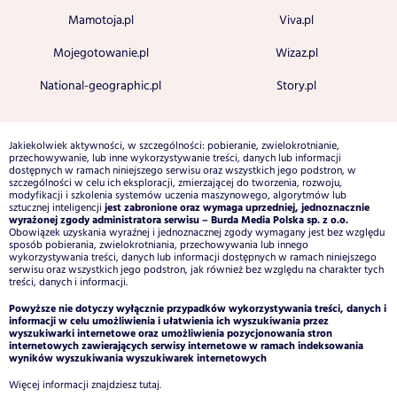
Mamotoja.pl
Viva.pl
Mojegotowanie.pl
Wizaz.pl
National-geographic.pl
Story.pl
Jakiekolwiek aktywności, w szczególności: pobieranie, zwielokrotnianie,
przechowywanie, lub inne wykorzystywanie treści, danych lub informacji
dostępnych w ramach niniejszego serwisu oraz wszystkich jego podstron, w
szczególności w celu ich eksploracji, zmierzającej do tworzenia, rozwoju,
modyfikacji i szkolenia systemów uczenia maszynowego, algorytmów lub
jest zabronione oraz wymaga uprzedniej, jednoznacznie
sztucznej inteligencji
wyrażonej zgody administratora serwisu – Burda Media Polska sp. z o.o.
Obowiązek uzyskania wyraźnej i jednoznacznej zgody wymagany jest bez względu
sposób pobierania, zwielokrotniania, przechowywania lub innego
wykorzystywania treści, danych lub informacji dostępnych w ramach niniejszego
serwisu oraz wszystkich jego podstron, jak również bez względu na charakter tych
treści, danych i informacji.
Powyższe nie dotyczy wyłącznie przypadków wykorzystywania treści, danych i
informacji w celu umożliwienia i ułatwienia ich wyszukiwania przez
wyszukiwarki internetowe oraz umożliwienia pozycjonowania stron
internetowych zawierających serwisy internetowe w ramach indeksowania
wyników wyszukiwania wyszukiwarek internetowych
Więcej informacji znajdziesz
tutaj
.