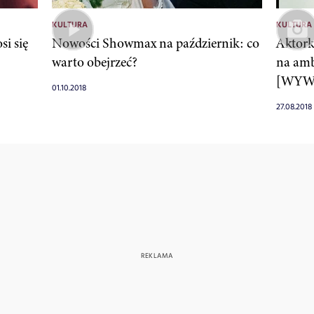
KULTURA
KULTURA
si się
Nowości Showmax na październik: co
Aktork
warto obejrzeć?
na amb
[WYW
01.10.2018
27.08.2018