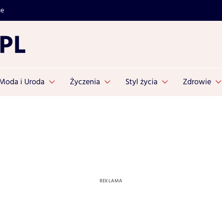
je
Moda i Uroda
Życzenia
Styl życia
Zdrowie