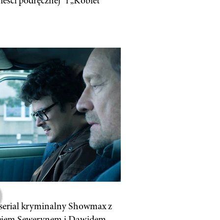
eści podręcznej” i „Kobiet
erial kryminalny Showmax z
ejem Sewerynem i Dawidem