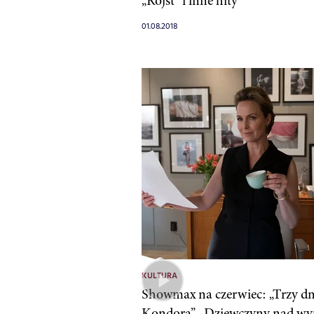
„Rojst” i inne hity
01.08.2018
KULTURA
Showmax na czerwiec: „Trzy dn
Kondora”, „Dziewczyny nad wyr