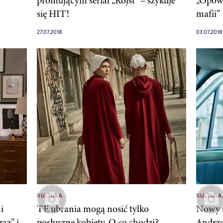
promującym serial „Rojst” – szykuje
„Opowi
się HIT!
mafii”
27.07.2018
03.07.2018
KULTURA
KULTURA
i
TE ubrania mogą nosić tylko
Nowy s
az” i
posłuszne kobiety. O co chodzi?
Andrz