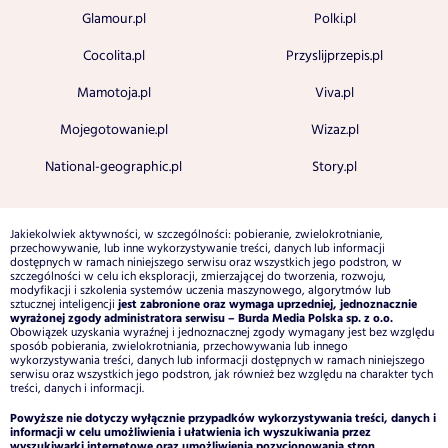
Glamour.pl
Polki.pl
Cocolita.pl
Przyslijprzepis.pl
Mamotoja.pl
Viva.pl
Mojegotowanie.pl
Wizaz.pl
National-geographic.pl
Story.pl
Jakiekolwiek aktywności, w szczególności: pobieranie, zwielokrotnianie,
przechowywanie, lub inne wykorzystywanie treści, danych lub informacji
dostępnych w ramach niniejszego serwisu oraz wszystkich jego podstron, w
szczególności w celu ich eksploracji, zmierzającej do tworzenia, rozwoju,
modyfikacji i szkolenia systemów uczenia maszynowego, algorytmów lub
jest zabronione oraz wymaga uprzedniej, jednoznacznie
sztucznej inteligencji
wyrażonej zgody administratora serwisu – Burda Media Polska sp. z o.o.
Obowiązek uzyskania wyraźnej i jednoznacznej zgody wymagany jest bez względu
sposób pobierania, zwielokrotniania, przechowywania lub innego
wykorzystywania treści, danych lub informacji dostępnych w ramach niniejszego
serwisu oraz wszystkich jego podstron, jak również bez względu na charakter tych
treści, danych i informacji.
Powyższe nie dotyczy wyłącznie przypadków wykorzystywania treści, danych i
informacji w celu umożliwienia i ułatwienia ich wyszukiwania przez
wyszukiwarki internetowe oraz umożliwienia pozycjonowania stron