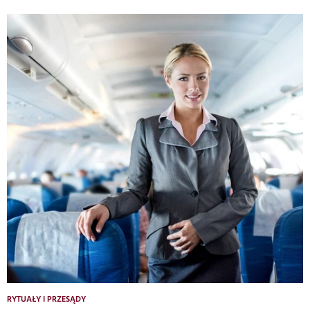
RYTUAŁY I PRZESĄDY