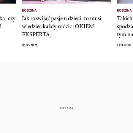
RODZINA
RODZINA
ka: czy
Jak rozwijać pasje u dzieci: to musi
Takich
?
wiedzieć każdy rodzic [OKIEM
spodzi
EKSPERTA]
tym na
10.05.2021
13.11.2020