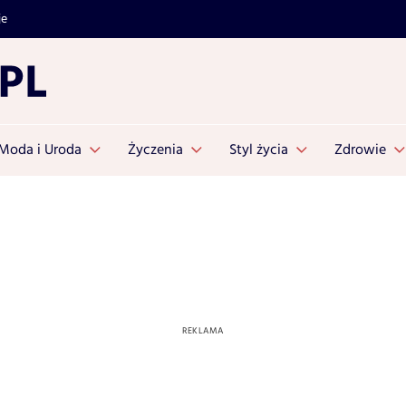
je
Moda i Uroda
Życzenia
Styl życia
Zdrowie