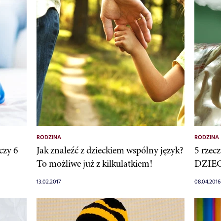
RODZINA
RODZINA
czy 6
Jak znaleźć z dzieckiem wspólny język?
5 rzec
To możliwe już z kilkulatkiem!
DZIE
13.02.2017
08.04.2016