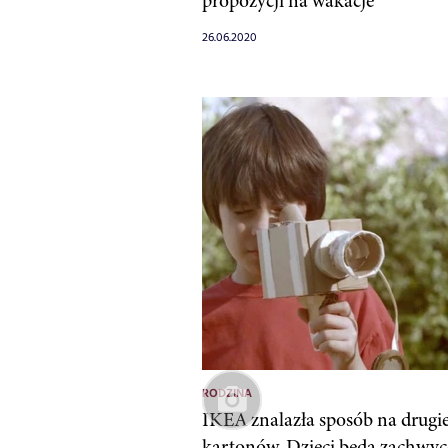
propozycji na wakacje
26.06.2020
RODZINA
IKEA znalazła sposób na drugie
kartonów. Dzieci będą zachwy