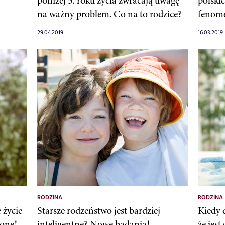
poniżej 5. roku życia zwracają uwagę
polskic
na ważny problem. Co na to rodzice?
fenom
29.04.2019
16.03.2019
RODZINA
RODZINA
 życie
Starsze rodzeństwo jest bardziej
Kiedy 
cone!
inteligentne? Nowe badania!
że jest