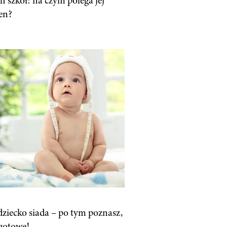
h szkół: na czym polega jej
en?
dziecko siada – po tym poznasz,
 gotowe!