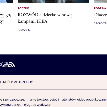
RODZINA
RODZINA
yj go,
ROZWÓD a dziecko w nowej
Dlacze
zy!
kampanii IKEA
24.09.2015
15.09.2016
ATNOŚCI
MOJE ZGODY
Dalsze rozpowszechnianie tekstów, zdjęć i materiałów wideo opublikowanyc
wymaga uprzedniej zgody wydawcy.