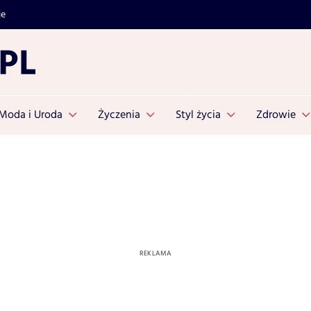
je
Moda i Uroda
Życzenia
Styl życia
Zdrowie