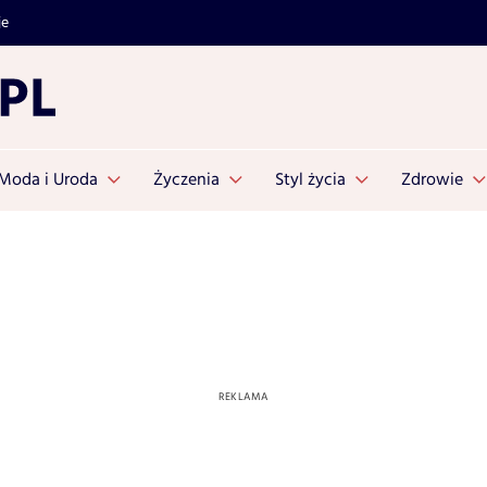
je
Moda i Uroda
Życzenia
Styl życia
Zdrowie