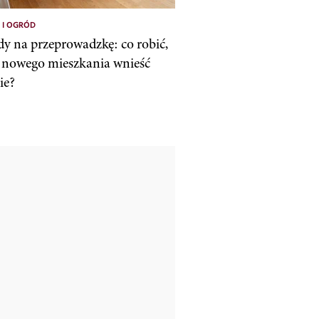
 I OGRÓD
dy na przeprowadzkę: co robić,
 nowego mieszkania wnieść
ie?