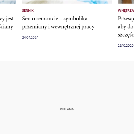
SENNIK
WNĘTRZA
y jest
Sen o remoncie – symbolika
Przesą
ściany
przemiany i wewnętrznej pracy
aby do
szczęśc
24.04.2024
26.10.2020