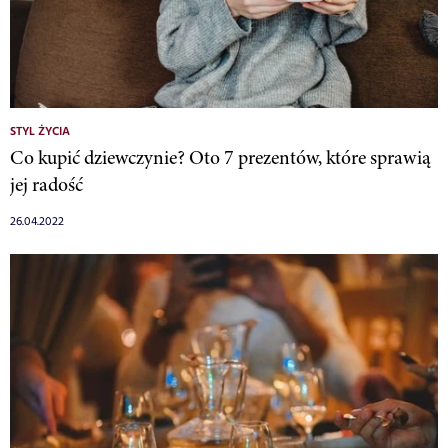
STYL ŻYCIA
Co kupić dziewczynie? Oto 7 prezentów, które sprawią
jej radość
26.04.2022