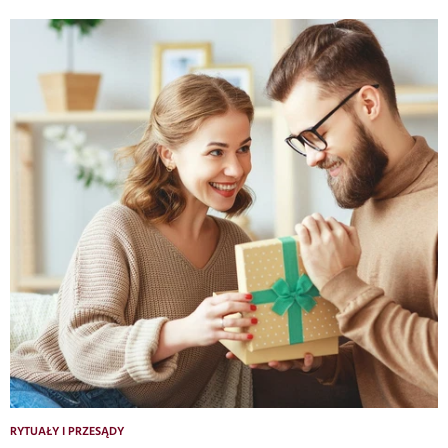
RYTUAŁY I PRZESĄDY