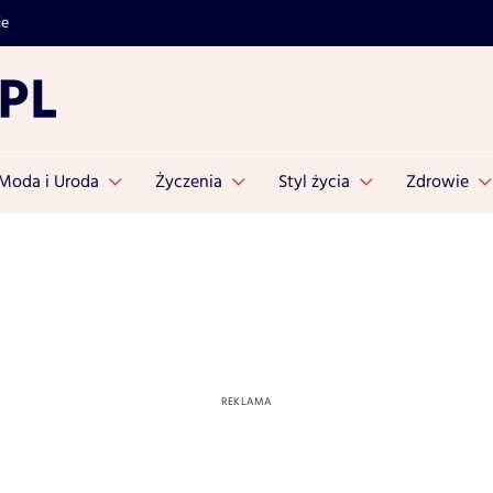
je
Moda i Uroda
Życzenia
Styl życia
Zdrowie