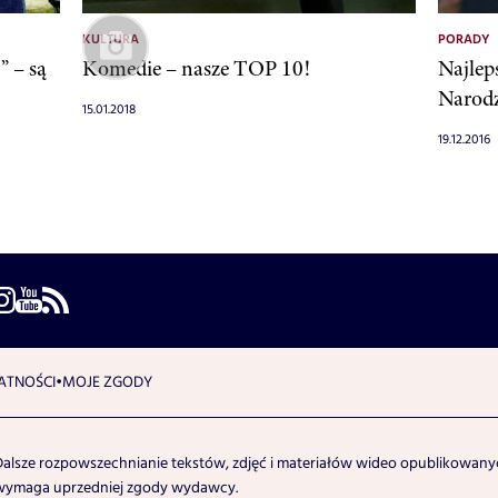
KULTURA
PORADY
” – są
Komedie – nasze TOP 10!
Najlep
Narod
15.01.2018
19.12.2016
ATNOŚCI
MOJE ZGODY
Dalsze rozpowszechnianie tekstów, zdjęć i materiałów wideo opublikowanyc
wymaga uprzedniej zgody wydawcy.