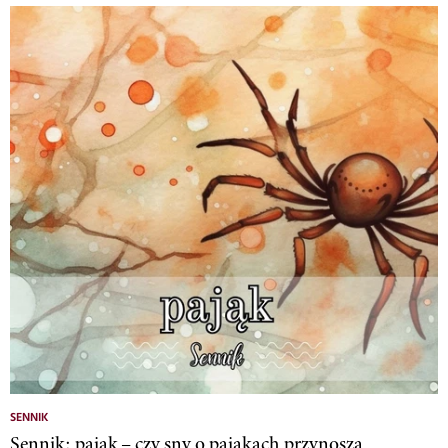
SENNIK
Sennik: pająk – czy sny o pająkach przynoszą