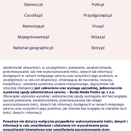
Glamour.pl
Polki.pl
Cocolita.pl
Przyslijprzepis.pl
Mamotoja.pl
Viva.pl
Mojegotowanie.pl
Wizaz.pl
National-geographic.pl
Story.pl
Jakiekolwiek aktywności, w szczególności: pobieranie, zwielokrotnianie,
przechowywanie, lub inne wykorzystywanie treści, danych lub informacji
dostępnych w ramach niniejszego serwisu oraz wszystkich jego podstron, w
szczególności w celu ich eksploracji, zmierzającej do tworzenia, rozwoju,
modyfikacji i szkolenia systemów uczenia maszynowego, algorytmów lub
jest zabronione oraz wymaga uprzedniej, jednoznacznie
sztucznej inteligencji
wyrażonej zgody administratora serwisu – Burda Media Polska sp. z o.o.
Obowiązek uzyskania wyraźnej i jednoznacznej zgody wymagany jest bez względu
sposób pobierania, zwielokrotniania, przechowywania lub innego
wykorzystywania treści, danych lub informacji dostępnych w ramach niniejszego
serwisu oraz wszystkich jego podstron, jak również bez względu na charakter tych
treści, danych i informacji.
Powyższe nie dotyczy wyłącznie przypadków wykorzystywania treści, danych i
informacji w celu umożliwienia i ułatwienia ich wyszukiwania przez
wyszukiwarki internetowe oraz umożliwienia pozycjonowania stron