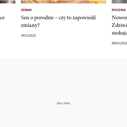
SENNIK
RODZINA
ce
Sen o porodzie – czy to zapowiedź
Noworo
zmiany?
Zdziwic
szokuj
09.12.2023
08.03.202