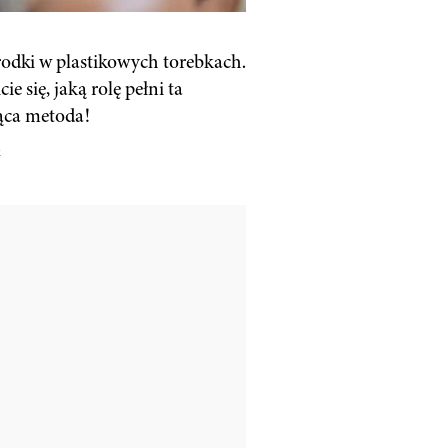
dki w plastikowych torebkach.
ie się, jaką rolę pełni ta
ąca metoda!
2