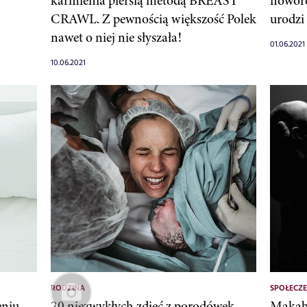
karmienia piersią metodą BREAST
noworo
CRAWL. Z pewnością większość Polek
urodzi 
nawet o niej nie słyszała!
01.06.2021
10.06.2021
RODZINA
SPOŁECZ
eniu
20 niezwykłych zdjęć z porodówek,
Makabr