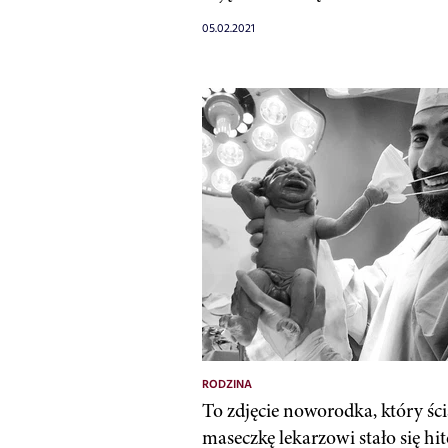
05.02.2021
RODZINA
To zdjęcie noworodka, który śc
maseczkę lekarzowi stało się hi