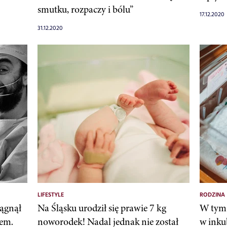
smutku, rozpaczy i bólu”
17.12.2020
31.12.2020
LIFESTYLE
RODZINA
iągnął
Na Śląsku urodził się prawie 7 kg
W tym 
tem.
noworodek! Nadal jednak nie został
w inku