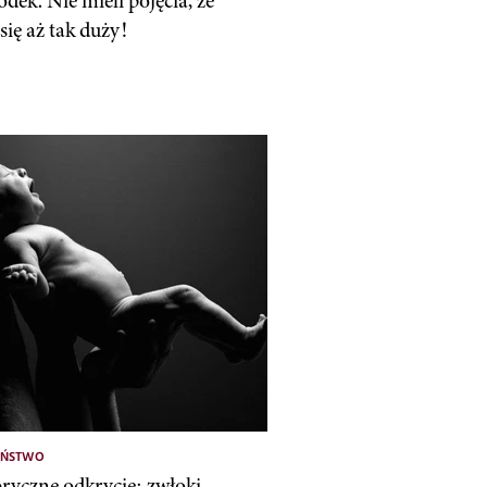
dek. Nie mieli pojęcia, że
się aż tak duży!
EŃSTWO
yczne odkrycie: zwłoki