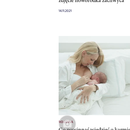
zdjęcie noworodka zachwyca
14.11.2021
RODZINA
Co powinnaś wiedzieć o karmi