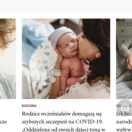
RODZINA
RODZINA
Rodzice wcześniaków domagają się
Jak bu
cze
szybszych szczepień na COVID-19.
narodz
„Oddzielone od swoich dzieci toną w
wpływ 