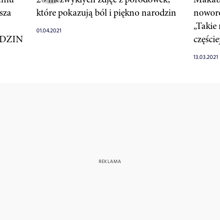
sza
które pokazują ból i piękno narodzin
noworo
„Takie 
01.04.2021
DZIN
częście
13.03.2021