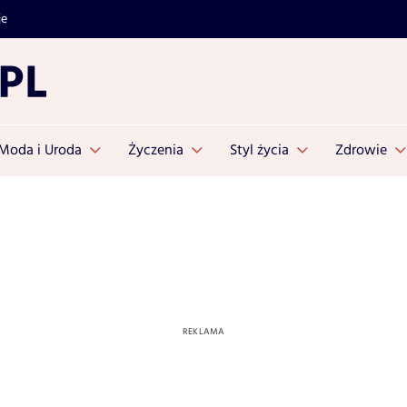
je
Moda i Uroda
Życzenia
Styl życia
Zdrowie