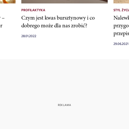
PROFILAKTYKA
STYL ŻYCI
 –
Czym jest kwas bursztynowy i co
Nalewk
ór
dobrego może dla nas zrobić?
przygo
przepi
28.01.2022
29.06.2021