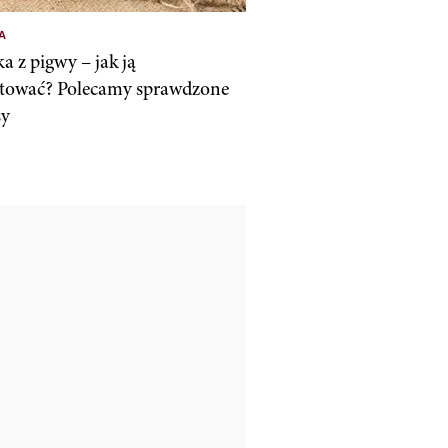
A
a z pigwy – jak ją
tować? Polecamy sprawdzone
sy