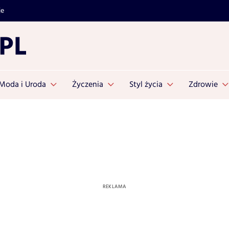
je
Moda i Uroda
Życzenia
Styl życia
Zdrowie