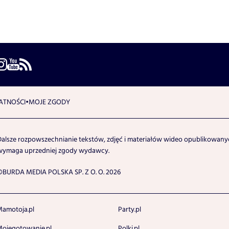
ATNOŚCI
MOJE ZGODY
Dalsze rozpowszechnianie tekstów, zdjęć i materiałów wideo opublikowanyc
wymaga uprzedniej zgody wydawcy.
©BURDA MEDIA POLSKA SP. Z O. O. 2026
amotoja.pl
Party.pl
ojegotowanie.pl
Polki.pl