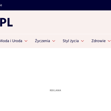
je
Moda i Uroda
Życzenia
Styl życia
Zdrowie