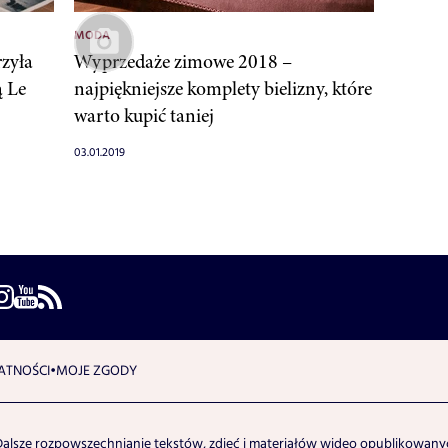
MODA
rzyła
Wyprzedaże zimowe 2018 –
ą Le
najpiękniejsze komplety bielizny, które
warto kupić taniej
03.01.2019
ATNOŚCI
MOJE ZGODY
Dalsze rozpowszechnianie tekstów, zdjęć i materiałów wideo opublikowanyc