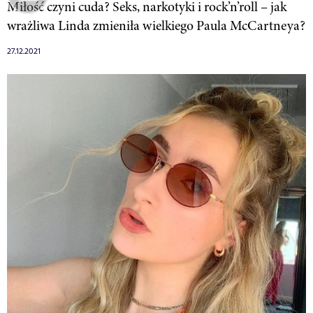
Miłość czyni cuda? Seks, narkotyki i rock’n’roll – jak
wrażliwa Linda zmieniła wielkiego Paula McCartneya?
27.12.2021