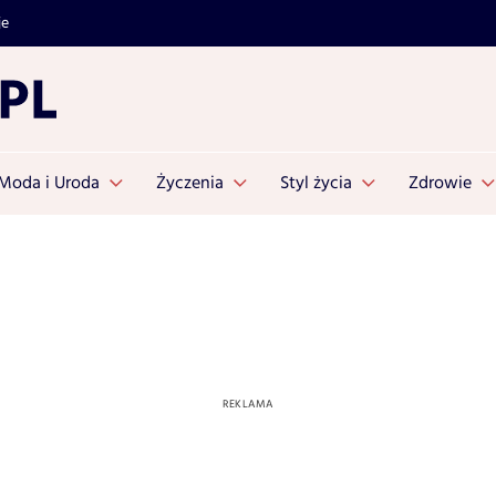
je
Moda i Uroda
Życzenia
Styl życia
Zdrowie