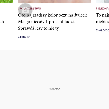
SPOŁECZEŃSTWO
PIELĘGNA
Oto najrzadszy kolor oczu na świecie.
To naj
ych
Ma go niecały 1 procent ludzi.
niebie
Sprawdź, czy to nie ty!
23.08.202
24.08.2020