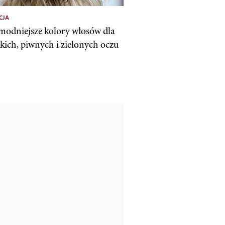
CJA
modniejsze kolory włosów dla
skich, piwnych i zielonych oczu
0