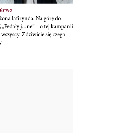
EŃSTWO
żona lafirynda. Na górę do
, „Pedały j…ne” – o tej kampanii
wszyscy. Zdziwicie się czego
y