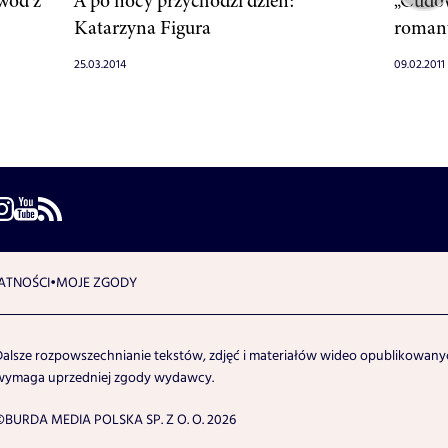
wód z
A po nocy przychodzi dzień:
„Cudow
Katarzyna Figura
roman
25.03.2014
09.02.2011
ATNOŚCI
MOJE ZGODY
Dalsze rozpowszechnianie tekstów, zdjęć i materiałów wideo opublikowanyc
wymaga uprzedniej zgody wydawcy.
©BURDA MEDIA POLSKA SP. Z O. O. 2026