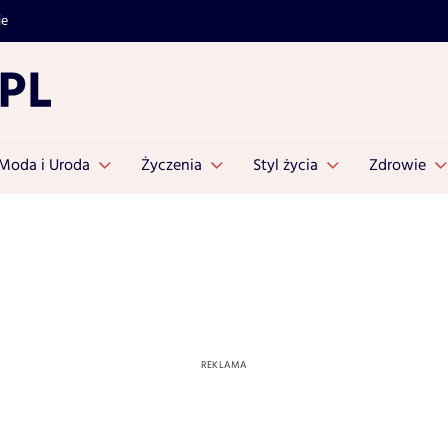
je
Moda i Uroda
Życzenia
Styl życia
Zdrowie