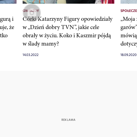
GWIAZDY
SPOŁECZ
gurą i
Córki Katarzyny Figury opowiedziały
„Moja 
je, że
w „Dzień dobry TVN”, jakie cele
garów”
stko
obrały w życiu. Koko i Kaszmir pójdą
mówią 
w ślady mamy?
dotycz
14.03.2022
18.09.2020