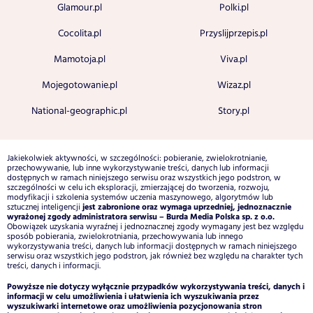
Glamour.pl
Polki.pl
Cocolita.pl
Przyslijprzepis.pl
Mamotoja.pl
Viva.pl
Mojegotowanie.pl
Wizaz.pl
National-geographic.pl
Story.pl
Jakiekolwiek aktywności, w szczególności: pobieranie, zwielokrotnianie,
przechowywanie, lub inne wykorzystywanie treści, danych lub informacji
dostępnych w ramach niniejszego serwisu oraz wszystkich jego podstron, w
szczególności w celu ich eksploracji, zmierzającej do tworzenia, rozwoju,
modyfikacji i szkolenia systemów uczenia maszynowego, algorytmów lub
jest zabronione oraz wymaga uprzedniej, jednoznacznie
sztucznej inteligencji
wyrażonej zgody administratora serwisu – Burda Media Polska sp. z o.o.
Obowiązek uzyskania wyraźnej i jednoznacznej zgody wymagany jest bez względu
sposób pobierania, zwielokrotniania, przechowywania lub innego
wykorzystywania treści, danych lub informacji dostępnych w ramach niniejszego
serwisu oraz wszystkich jego podstron, jak również bez względu na charakter tych
treści, danych i informacji.
Powyższe nie dotyczy wyłącznie przypadków wykorzystywania treści, danych i
informacji w celu umożliwienia i ułatwienia ich wyszukiwania przez
wyszukiwarki internetowe oraz umożliwienia pozycjonowania stron